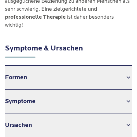
ausgeglichene Beziehung zu anderen Menschen als
sehr schwierig. Eine zielgerichtete und
professionelle Therapie
ist daher besonders
wichtig!
Symptome & Ursachen
Formen
Die Subtypen der Narzisstischen
Symptome
Persönlichkeitsstörung vereinen zwar alle den
Aspekt des gestörten Selbstwertgefühls, weisen
jedoch jeweils unterschiedliche Ausprägungen auf.
Zentrales Merkmal der Narzisstischen
Ursachen
Persönlichkeitsstörung ist die stark
abweichende
Grandios-maligner Narzissmus
: Betroffene