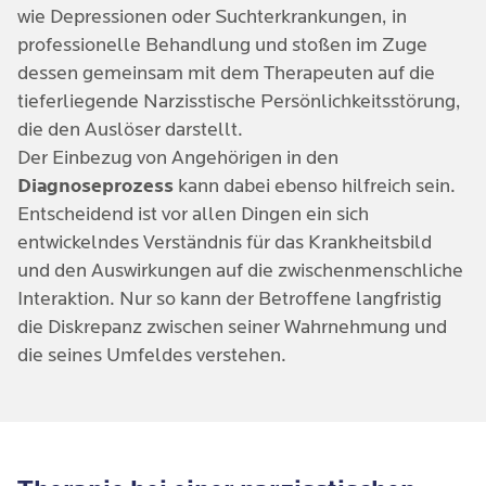
wie Depressionen oder Suchterkrankungen, in
Leistungen oder Erfolgen (
konditionale
Folgeerkrankungen wie Depressionen oder
professionelle Behandlung und stoßen im Zuge
Akzeptanz
). Auf der anderen Seite können auch
Suchterkrankungen
dessen gemeinsam mit dem Therapeuten auf die
fehlende Grenzen das unrealistische
tieferliegende Narzisstische Persönlichkeitsstörung,
Selbstwertgefühl unterstützen.
die den Auslöser darstellt.
Der Einbezug von Angehörigen in den
Diagnoseprozess
kann dabei ebenso hilfreich sein.
Entscheidend ist vor allen Dingen ein sich
entwickelndes Verständnis für das Krankheitsbild
und den Auswirkungen auf die zwischenmenschliche
Interaktion. Nur so kann der Betroffene langfristig
die Diskrepanz zwischen seiner Wahrnehmung und
die seines Umfeldes verstehen.