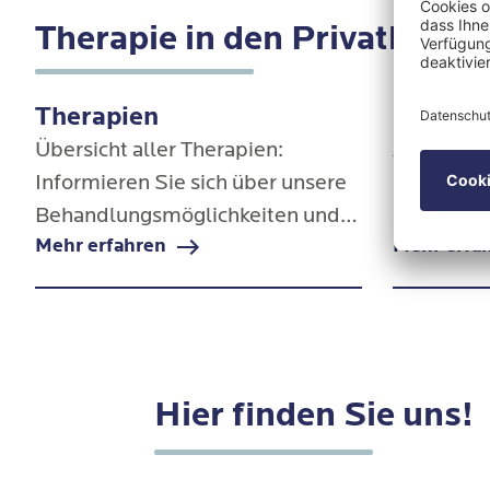
Therapie in den Privatklinik
Therapien
Diagno
Übersicht aller Therapien:
Alle beha
Informieren Sie sich über unsere
einen Blic
Behandlungsmöglichkeiten und
über Krank
Mehr erfahren
Mehr erfa
finden Sie die passende Therapie
Schwerpu
für Ihre Bedürfnisse.
Therapien
Hier finden Sie uns!