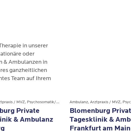
Therapie in unserer 
tationäre oder 
n & Ambulanzen in 
es ganzheitlichen 
tes Team auf Ihrem 
Ambulanz, Arztpraxis / MVZ, Psychosomatik/Psychiatrie
urg Private
Blomenburg Priva
inik & Ambulanz
Tagesklinik & Amb
rg
Frankfurt am Main