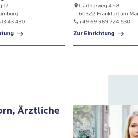
 17
Gärtnerweg 4 - 8
amburg
60322 Frankfurt am Ma
413 43 430
+49 69 989 724 530
chtung
Zur Einrichtung
rn, Ärztliche