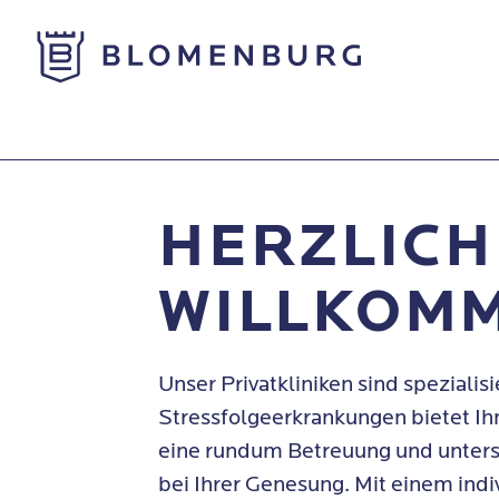
Zur Startseite
Privatkliniken
HERZLIC
WILLKOM
Unser Privatkliniken sind spezialisi
Stressfolgeerkrankungen bietet I
eine rundum Betreuung und unterst
bei Ihrer Genesung. Mit einem indi