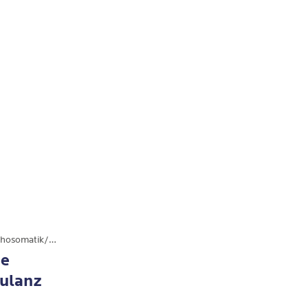
Ambulanz, Arztpraxis / MVZ, Psychosomatik/Psychiatrie
te
ulanz