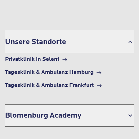
Sie können bequem im CONTIPARK Parkhaus
Turmcenter in der Nähe parken.
Ein weiteres Parkhaus befindet sich in der Alten
Oper.
Nächsten Haltestellen (Gehweg ca. 5
Unsere Standorte
Minuten)
U-Bahn-Linie 1, 2, 3 oder 8:
Eschenheimer
Privatklinik in Selent
Tor
oder
Grüneburgweg
Tagesklinik & Ambulanz Hamburg
Metro-Bus-Linie 36:
Eschenheimer Tor
Tagesklinik & Ambulanz Frankfurt
Blomenburg Academy