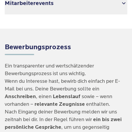
Bewertungen
den passenden Personalschlüssel legen.
Das
Employee Assistance Program
hervorheben.
Mitarbeiterevents
Mit mehr Therapie-/ und Pflegezeit pro Patient:in
(EAP)
unterstützt dich und deine Angehörigen bei
wächst die Zufriedenheit beidseitig.
Themen rund um Arbeit & Beruf, Gesundheit,
familiäre Fragen, Pflegeunterstützung,
Sommerfeste und gemeinsame Sportevents dürfen
Kinderbetreuung & Elternschaft, bei finanziellen
natürlich nicht fehlen!
oder rechtlichen Anliegen sowie in persönlichen
Bewerbungsprozess
Krisen. Der Service ist streng vertraulich, freiwillig
und kostenfrei.
Ein transparenter und wertschätzender
Bewerbungsprozess ist uns wichtig.
Wenn du Interesse hast, bewirb dich einfach per E-
Mail bei uns. Deine Bewerbung sollte ein
Anschreiben
, einen
Lebenslauf
sowie – wenn
vorhanden –
relevante Zeugnisse
enthalten.
Nach Eingang deiner Bewerbung melden wir uns
zeitnah bei dir. In der Regel führen wir
ein bis zwei
persönliche Gespräche
, um uns gegenseitig