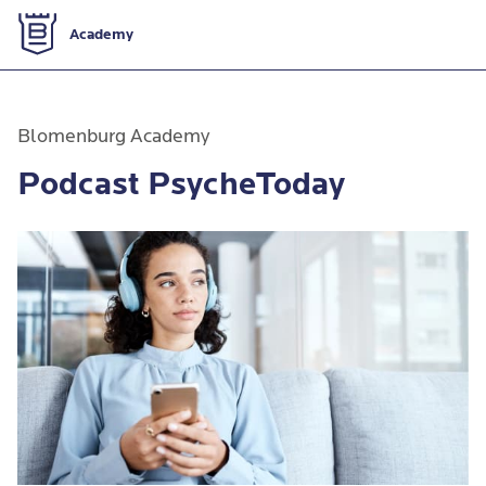
Zur Startseite
Academy
Podcast PsycheToday
Blomenburg Academy
Podcast PsycheToday