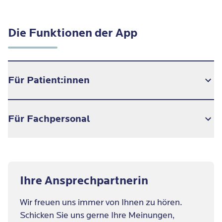
Die Funktionen der App
Für Patient:innen
Für Fachpersonal
Änderungen im Therapieplan
Menüpläne, Veranstaltungen & Tipps in der
Region
Neuigkeiten von der Blomenburg
Anmeldung für Zusatz - Therapien
Ihre Ansprechpartnerin
Anmeldung zu den Fortbildungen
FAQs
Zugriff auf Unterlagen: Lernerfolgskontrolle,
Wir freuen uns immer von Ihnen zu hören.
Handout, etc.
Schicken Sie uns gerne Ihre Meinungen,