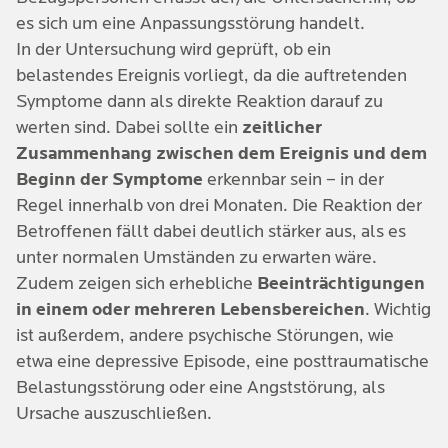
es sich um eine Anpassungsstörung handelt.
Anpassungsstörung mit Angst:
Hier
In der Untersuchung wird geprüft, ob ein
bestimmen die Grübelneigung, Sorgen,
belastendes Ereignis vorliegt, da die auftretenden
Nervosität und Angstzustände das Bild.
Symptome dann als direkte Reaktion darauf zu
werten sind. Dabei sollte ein
zeitlicher
Anpassungsstörung mit gemischter Angst
Zusammenhang zwischen dem Ereignis und dem
und depressiver Stimmung:
Eine kombiniert
Beginn der Symptome
erkennbar sein – in der
depressive und ängstliche Symptome.
Regel innerhalb von drei Monaten. Die Reaktion der
Anpassungsstörung mit Störung anderer
Betroffenen fällt dabei deutlich stärker aus, als es
Emotionen:
Hier können Gefühle von
unter normalen Umständen zu erwarten wäre.
Enttäuschung, Wut oder Scham besonders
Zudem zeigen sich erhebliche
Beeinträchtigungen
auffällig sein.
in einem oder mehreren Lebensbereichen
. Wichtig
ist außerdem, andere psychische Störungen, wie
Anpassungsstörung mit
etwa eine depressive Episode, eine posttraumatische
Verhaltensstörung:
Die Betroffenen sind
Belastungsstörung oder eine Angststörung, als
reizbar, impulsiv, aggressives und zeigen
Ursache auszuschließen.
oppositionelles oder sozial störendes
Verhalten.