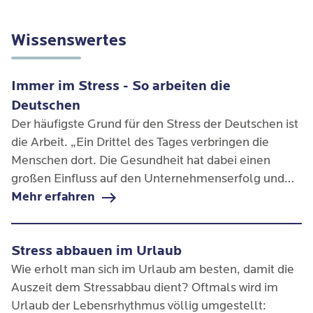
Wissenswertes
Immer im Stress - So arbeiten die
Deutschen
Der häufigste Grund für den Stress der Deutschen ist
die Arbeit. „Ein Drittel des Tages verbringen die
Menschen dort. Die Gesundheit hat dabei einen
großen Einfluss auf den Unternehmenserfolg und
die Leistung.“ (vgl. TK-Stressstudie 2016) Laut der
Mehr erfahren
Techniker Krankenkasse sagen allerdings 7 von 10
Beschäftigten, ihre Arbeit mache ihnen Spaß und sei
Stress abbauen im Urlaub
ein wichtiger Teil ihres Lebens.
Wie erholt man sich im Urlaub am besten, damit die
Auszeit dem Stressabbau dient? Oftmals wird im
Urlaub der Lebensrhythmus völlig umgestellt: