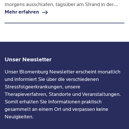
morgens ausschlafen, tagsüber am Strand in der
Sonne liegen und bis spät die lauen Sommernächte
Mehr erfahren
genießen. Andere Urlauber:innen tendieren zu
besonders viel sportlicher Betätigung bzw. einem
dicht gepackten Kulturprogramm.
Unser Newsletter
Unser Blomenburg Newsletter erscheint monatlich
und informiert Sie über die verschiedenen
Stressfolgeerkrankungen, unsere
Therapieverfahren, Standorte und Veranstaltungen.
Somit erhalten Sie Informationen praktisch
gesammelt an einem Ort und verpassen keine
Neuigkeiten.