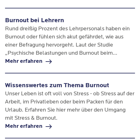
einem Burnout die Rede.
Burnout bei Lehrern
Rund dreißig Prozent des Lehrpersonals haben ein
Burnout oder fühlen sich akut gefährdet, wie aus
einer Befragung hervorgeht. Laut der Studie
„Psychische Belastungen und Burnout beim
Bildungspersonal“ des Aktionsrates Bildung gab ein
Mehr erfahren
knappes Drittel der rund 2,1 Millionen Befragten in
deutschen Schulen an, unter grenzfällig hohen
Wissenswertes zum Thema Burnout
Belastungen zu leiden.
Unser Leben ist oft voll von Stress - ob Stress auf der
Arbeit, im Privatleben oder beim Packen für den
Urlaub. Erfahren Sie hier mehr über den Umgang
mit Stress & Burnout.
Mehr erfahren