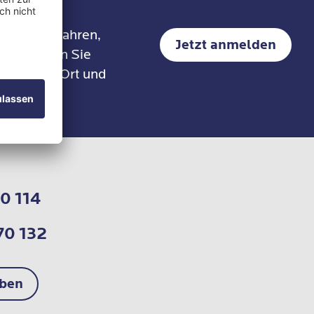
voll
da sich ein Mensch, ob gesund
edenen
oder krank, nie im luftleeren
erapieverfahren,
Jetzt anmelden
Raum befindet.
it erhalten Sie
 an einem Ort und
0 114
70 132
iben