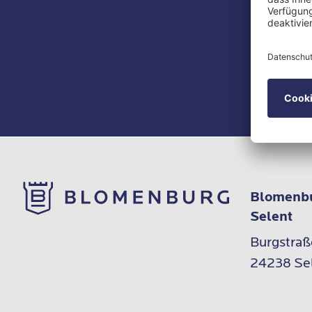
stark beei
Unser
Newslet
Blomenbu
Selent
Burgstraße
24238 Se