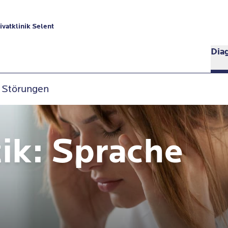
vatklinik Selent
Dia
 Störungen
ik: Sprache