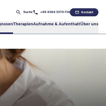
Telefonnummer:
Suche
+49 4384 3370-114
Kontakt
gnosen
Therapien
Aufnahme & Aufenthalt
Über uns