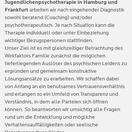
Jugendlichenpsychotherapie in Hamburg und
psychosomatischen Beschwerden münden können,
sollte vom Umfeld genau beobachtet werden.
Frankfurt
arbeiten wir nach eingehender Diagnostik
Traumafolgestörungen wie Posttraumatische
sind dabei:
sowohl beratend (Coaching) und/oder
Belastungsstörungen
Körperliche Veränderungen annehmen
psychotherapeutisch. Je nach Situation kann die
Somatoforme Störungen
Therapie individuell oder unter Einbeziehung
Austausch mit Altersgenossen
wichtiger Bezugspersonen stattfinden.
Schlafstörungen
Unser Ziel ist es mit gleichzeitiger Betrachtung des
Rollenentwicklung
Wirkfaktors Familie zunächst die möglichen
Persönlichkeitsstörungen
Sexualität entdecken
tieferliegenden Auslöser des psychischen Leidens zu
ergründen und gemeinsam konstruktive
Wertesystem entwickeln
Lösungsansätze zu erarbeiten. Wir schaffen dabei
Zukunftsperspektiven ausloten
von Anfang an ein behutsames Vertrauensverhältnis
und erlangen so ein Umfeld von Transparenz und
Leistungsdruck durch Prüfungen bewältigen
Verständnis, in dem alle Parteien sich öffnen
können. So beantworten wir umsichtig alle Fragen
Loslösen vom Elternhaus
rund um die Entwicklung und mögliche
Verhaltensauffälligkeiten oder seelische