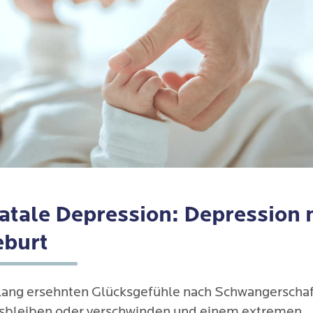
atale Depression: Depression 
eburt
lang ersehnten Glücksgefühle nach Schwangerschaf
sbleiben oder verschwinden und einem extremen