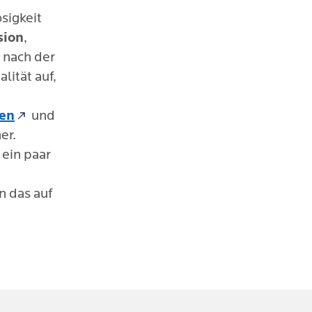
sigkeit
sion
,
 nach der
lität auf,
uen
und
er.
 ein paar
n das auf