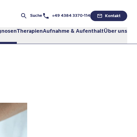
Telefonnummer:
Suche
+49 4384 3370-114
Kontakt
gnosen
Therapien
Aufnahme & Aufenthalt
Über uns