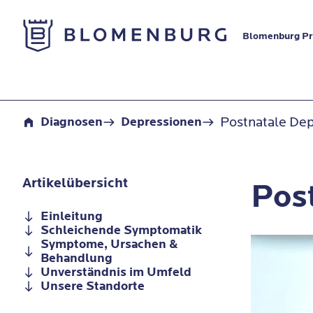
Zur Startseite
Blomenburg Pri
Postnatale Depression
Postnatale Dep
Diagnosen
Depressionen
Artikelübersicht
Pos
Einleitung
Schleichende Symptomatik
Symptome, Ursachen &
Behandlung
Unverständnis im Umfeld
Unsere Standorte