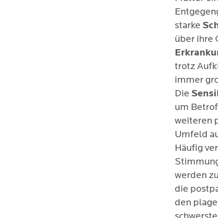
Mutter 
Entgegeng
Einge
Wir rücke
starke
Sch
Depressio
über ihre
Suizi
Vordergru
Erkranku
Bindung, 
trotz Auf
zu stärken
immer gro
Die
Sensi
um Betrof
weiteren 
Umfeld au
Häufig ver
Stimmung
werden zu
die postp
den plage
schwerste