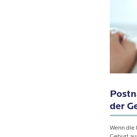
Postn
der G
Wenn die 
Geburt au