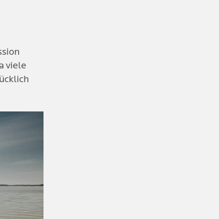
sion 
 viele 
cklich 