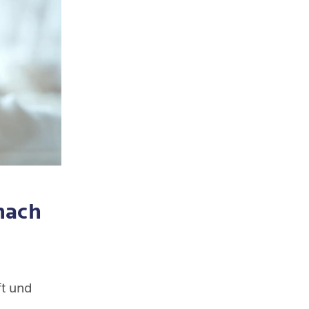
nach
t und