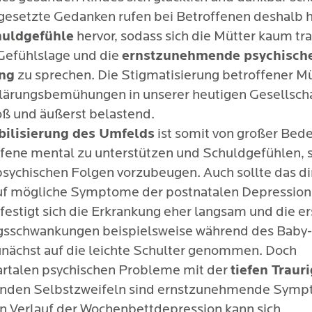
& Kind Interaktion
esetzte Gedanken rufen bei Betroffenen deshalb h
schränkte Libido
n neben der gezielten Behandlung der postpartalen
uldgefühle
hervor, sodass sich die Mütter kaum tr
n ebenso die individuelle Mutter-Kind-Beziehung i
 Gefühlslage und die
ernstzunehmende psychisch
d- und Infantizidgedanken
nd, um das Selbstvertrauen der Mutter und die geg
ng
zu sprechen. Die Stigmatisierung betroffener Müt
sowie die emotionale und psychische Entwicklung I
klärungsbemühungen in unserer heutigen Gesellsch
.
ß und äußerst belastend.
bilisierung des Umfelds
ist somit von großer Bed
fene mental zu unterstützen und Schuldgefühlen, 
psychischen Folgen vorzubeugen. Auch sollte das di
f mögliche Symptome der postnatalen Depression 
festigt sich die Erkrankung eher langsam und die e
sschwankungen beispielsweise während des Baby
nächst auf die leichte Schulter genommen. Doch
artalen psychischen Probleme mit der
tiefen Trauri
nden Selbstzweifeln sind ernstzunehmende Symp
n Verlauf der Wochenbettdepression kann sich