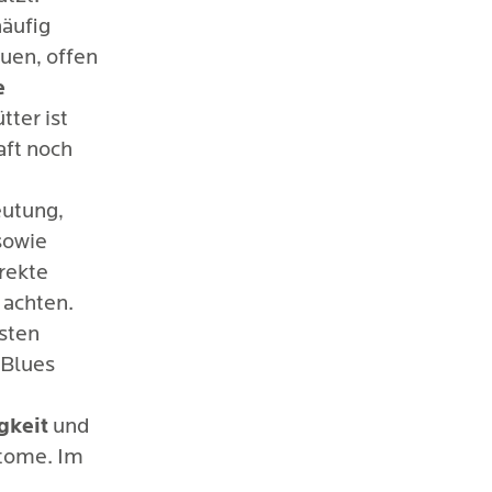
äufig
auen, offen
n den
e
enseitige
ter ist
hres Babys
aft noch
eutung,
sowie
rekte
achten.
rsten
-Blues
gkeit
und
tome. Im