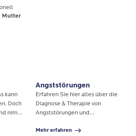
onell
 Mutter
Angststörungen
ss kann
Erfahren Sie hier alles über die
en. Doch
Diagnose & Therapie von
and nimmt
Angststörungen und
steigen,
Panikattacken in den Blomenburg
Mehr erfahren
- und
Privatkliniken.