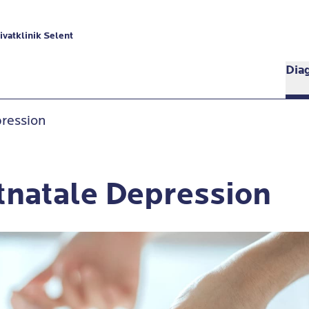
vatklinik Selent
Dia
ression
tnatale Depression