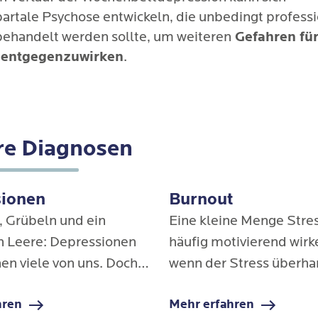
partale Psychose entwickeln, die unbedingt professi
 behandelt werden sollte, um weiteren
Gefahren für
 entgegenzuwirken
.
re Diagnosen
sionen
Burnout
, Grübeln und ein
Eine kleine Menge Stre
n Leere: Depressionen
häufig motivierend wirk
n viele von uns. Doch
wenn der Stress überh
 es oft hoffnungslos
und die Anforderungen 
hren
Mehr erfahren
 ist eine effektive und
brennt man schnell aus 