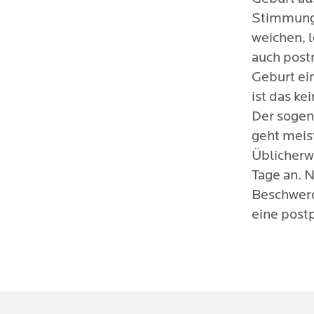
Stimmungs
weichen, 
auch postn
Geburt ei
ist das ke
Der sogen
geht meis
Üblicherw
Tage an. 
Beschwerd
eine post