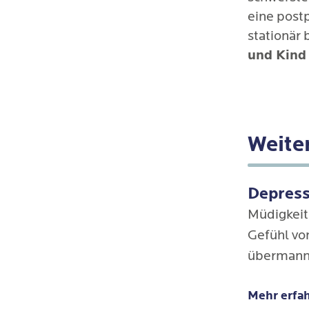
eine post
stationär
und Kind
Weite
Depres
Müdigkeit
Gefühl vo
übermanne
auch wenn
Mehr erfa
erscheint,