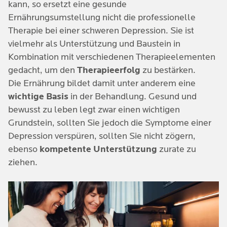
B12: Tierische Produkte wie Fleisch, Eier & Fisch
kann, so ersetzt eine gesunde
fördern entzündliche Prozesse in unserem Körper.
Ernährungsumstellung nicht die professionelle
Bananen & Äpfel
Vitamin D: Fisch, Pilze, Milch, Eier, Haferflocken
Die chemischen Botenstoffe werden aus dem
Therapie bei einer schweren Depression. Sie ist
Gleichgewicht gebracht und eine
Linsen
vielmehr als Unterstützung und Baustein in
stimmungsaufhellende Wirkung ist dann weit
Kombination mit verschiedenen Therapieelementen
gefehlt.
Haferflocken
Unverarbeitete Kost
hingegen, die unter
gedacht, um den
Therapieerfolg
zu bestärken.
anderem die Bildung von Gamma-
Die Ernährung bildet damit unter anderem eine
Karotten
Aminobuttersäuren und dem Glückshormon
wichtige Basis
in der Behandlung. Gesund und
Serotonin unterstützen, wirkt depressiven Episoden
Mandeln, Erdnüsse, Paranüsse
bewusst zu leben legt zwar einen wichtigen
entgegen, da zumindest die Grundlage einer
Grundstein, sollten Sie jedoch die Symptome einer
Tierische Produkte wie Käse, Eier, Fisch &
optimalen Versorgung gegeben ist.
Depression verspüren, sollten Sie nicht zögern,
Austern
ebenso
kompetente Unterstützung
zurate zu
ziehen.