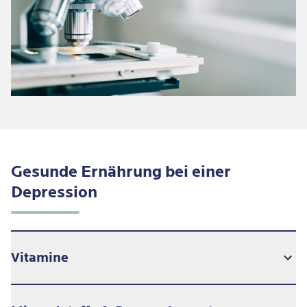
Gesunde Ernährung bei einer
Depression
Vitamine
Um das Gleichgewicht im Gehirn zu erhalten, sind