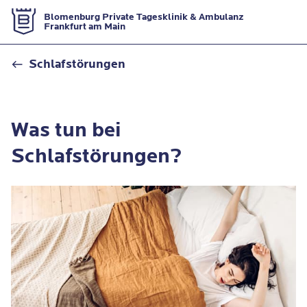
Zur Startseite
Blomenburg Private Tagesklinik & Ambulanz
Frankfurt am Main
Was tun bei Schlafstörungen?
Schlafstörungen
Was tun bei
Schlafstörungen?