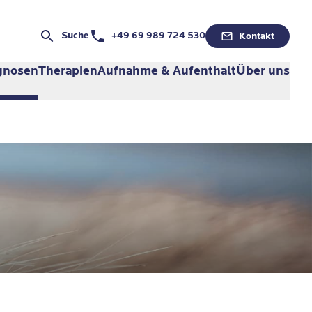
Telefonnummer:
Suche
+49 69 989 724 530
Kontakt
gnosen
Therapien
Aufnahme & Aufenthalt
Über uns