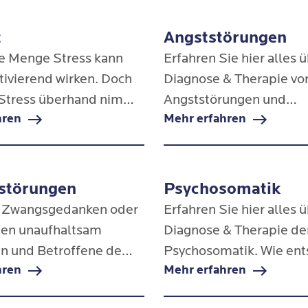
t
Angststörungen
ne Menge Stress kann
Erfahren Sie hier alles 
tivierend wirken. Doch
Diagnose & Therapie vo
Stress überhand nimmt
Angststörungen und
hren
Mehr erfahren
nforderungen steigen,
Panikattacken in den 
n schnell aus - und
Privatkliniken.
 heißt das Problem
störungen
Psychosomatik
h Zwangsgedanken oder
Erfahren Sie hier alles 
en unaufhaltsam
Diagnose & Therapie de
n und Betroffene dem
Psychosomatik. Wie ent
hren
Mehr erfahren
cht widerstehen können,
Psychosomatische Sch
 maßgebliche Folgen im
was kann man dagegen 