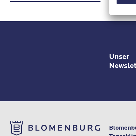
Denn insbesondere in stressigen
Lebenssituationen oder bei einer
bereits bestehenden psychischen
Belastung können Abhängigkeiten
für viele als ein scheinbarer
Ausweg oder
Unser
Bewältigungsmechanismus
Newslet
dienen.
Blomenbu