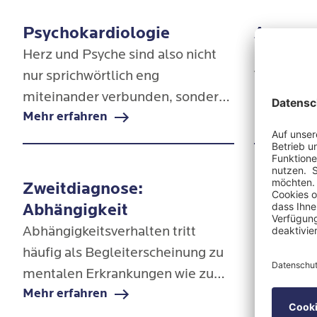
beruflich
nach sich 
Psychokardiologie
Anpass
Herz und Psyche sind also nicht
Unser Leb
nur sprichwörtlich eng
Veränder
miteinander verbunden, sondern
unsere Ps
Mehr erfahren
Mehr erfa
stehen in sensibler bidirektionaler
keine Ver
Wechselwirkung. So können
z. B. ein
psychische Folge- oder
oder der 
Begleiterkrankungen im Rahmen
Menschen 
Zweitdiagnose:
von Herzerkrankungen wie bei
mögliche 
Abhängigkeit
einem Herzinfarkt auftreten, aber
Lebensver
Abhängigkeitsverhalten tritt
ebenso selbst die
sogenannt
häufig als Begleiterscheinung zu
kardiovaskulären Leiden
mentalen Erkrankungen wie zum
begünstigen.
Mehr erfahren
Beispiel Depressionen,
Angststörungen oder Burnout auf.