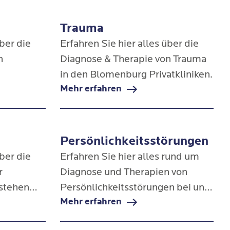
Trauma
über die
Erfahren Sie hier alles über die
n
Diagnose & Therapie von Trauma
in den Blomenburg Privatkliniken.
Mehr erfahren
Blomenburg
Persönlichkeitsstörungen
über die
Erfahren Sie hier alles rund um
r
Diagnose und Therapien von
stehen
Persönlichkeitsstörungen bei uns.
Mehr erfahren
merzen &
Von Narzissmus bis zur ängstlich-
tun?
vermeidenden Persönlichkeit - wir