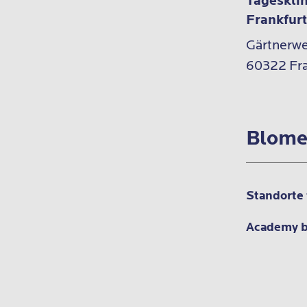
Tageskli
Frankfur
Gärtnerweg
60322 Fra
Blome
Standorte
Academy 