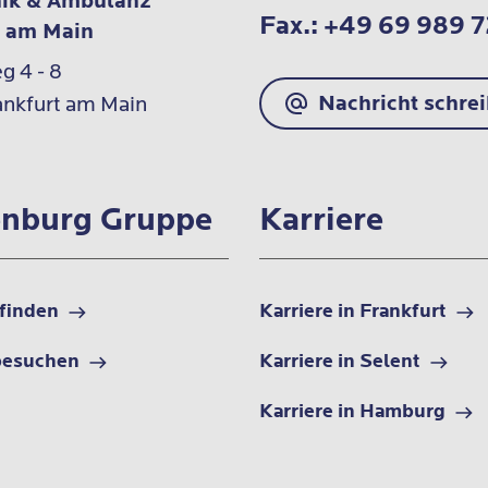
nik & Ambulanz
Fax.:
+49 69 989 
t am Main
 4 - 8

Nachricht schre
nkfurt am Main
nburg Gruppe
Karriere
 finden
Karriere in Frankfurt
besuchen
Karriere in Selent
Karriere in Hamburg