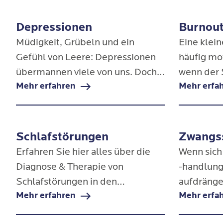
Depressionen
Burnou
Müdigkeit, Grübeln und ein
Eine klei
Gefühl von Leere: Depressionen
häufig mo
übermannen viele von uns. Doch
wenn der 
Mehr erfahren
Mehr erfa
auch wenn es oft hoffnungslos
und die A
erscheint, ist eine effektive und
brennt ma
zielgerichtete Behandlung
plötzlich
möglich.
Burnout.
Schlafstörungen
Zwangs
Erfahren Sie hier alles über die
Wenn sic
Diagnose & Therapie von
-handlung
Schlafstörungen in den
aufdränge
Mehr erfahren
Mehr erfa
Blomenburg Privatkliniken.
Impuls ni
kann dies