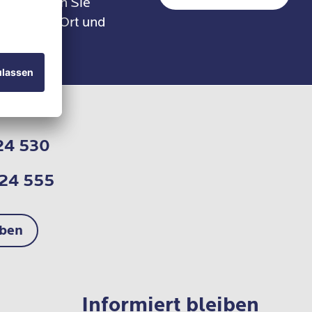
it erhalten Sie
 an einem Ort und
24 530
724 555
iben
Informiert bleiben