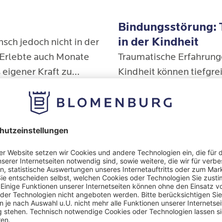
Bindungsstörung:
in der Kindheit
nsch jedoch nicht in der
 Erlebte auch Monate
Traumatische Erfahrung
 eigener Kraft zu
Kindheit können tiefgre
n, liegt möglicherweise
und langanhaltende
hren
Mehr erfahren
traumatische
Auswirkungen auf die kö
sstörung (PTBS) oder
und seelische Entwickl
re Traumafolgestörung
Besonders deutlich zeig
diese in Störungen der
Bindungsfähigkeit, die s
zwischenmenschliche
Unser Blomenburg Newsletter ersch
Beziehungen bis ins
und informiert Sie über die verschi
Erwachsenenalter auswi
Stressfolgeerkrankungen, unsere Th
können.