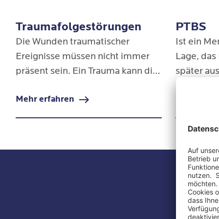
Traumafolgestörungen
PTBS
Die Wunden traumatischer
Ist ein Me
Ereignisse müssen nicht immer
Lage, das
präsent sein. Ein Trauma kann die
später aus
Seele noch lange belasten. Ist die
bewältige
Mehr erfahren
Mehr erfa
Verarbeitung mit den eigenen
eine Post
Ressourcen nicht möglich und die
Belastung
Psyche schlichtweg überfordert,
eine ande
können sich daraus
vor.
Traumafolgestörungen
entwickeln.
Unser