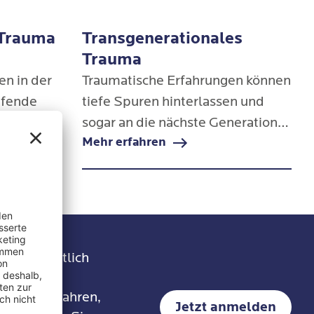
 Trauma
Transgenerationales
Trauma
en in der
Traumatische Erfahrungen können
ifende
tiefe Spuren hinterlassen und
sogar an die nächste Generation
Mehr erfahren
rperliche
weitergegeben werden, ohne
ung haben.
dass das traumatische Ereignis
en sich
direkt erlebt wurde.
ich auf
eint monatlich
edenen
rken
erapieverfahren,
Jetzt anmelden