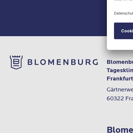
Newslet
Blomenbu
Tageskli
Frankfur
Gärtnerweg
60322 Fra
Blome