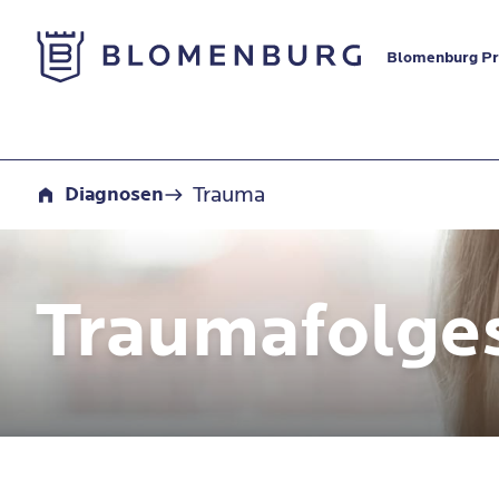
Zur Startseite
Blomenburg Pri
Trauma
Trauma
Diagnosen
Traumafolge