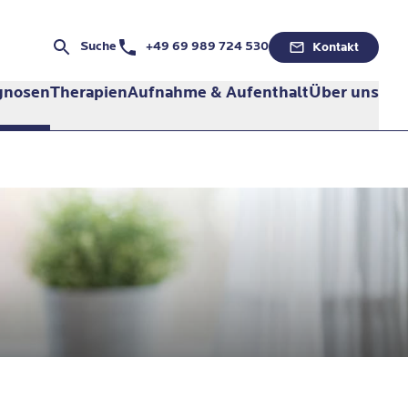
Telefonnummer:
Suche
+49 69 989 724 530
Kontakt
gnosen
Therapien
Aufnahme & Aufenthalt
Über uns