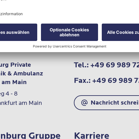
ter
Standorte und Veranstaltungen. Som
Informationen praktisch gesammelt
verpassen keine Neuigkeiten.
Tel.:
+49 69 989 7
rg Private
nik & Ambulanz
Fax.:
+49 69 989 
t am Main
 4 - 8

Nachricht schre
nkfurt am Main
nburg Gruppe
Karriere