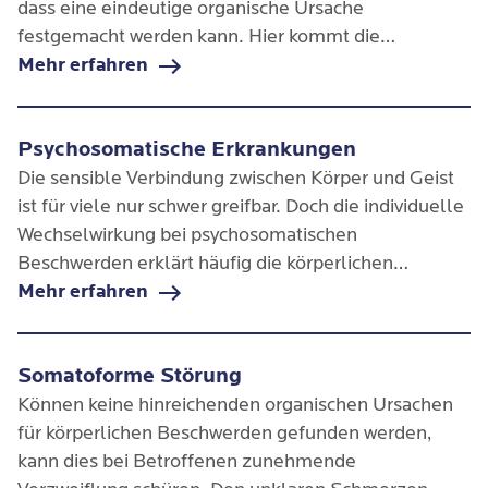
dass eine eindeutige organische Ursache
festgemacht werden kann. Hier kommt die
Psychosomatik ins Spiel: Sie betrachtet Schmerzen
Mehr erfahren
vor dem Hintergrund biologischer, sozialer und
psychischer Faktoren.
Psychosomatische Erkrankungen
Die sensible Verbindung zwischen Körper und Geist
ist für viele nur schwer greifbar. Doch die individuelle
Wechselwirkung bei psychosomatischen
Beschwerden erklärt häufig die körperlichen
Symptome. Zugrunde liegende psychische Leiden
Mehr erfahren
können sich so somatisch äußern und den Alltag
stark beeinträchtigen.
Somatoforme Störung
Können keine hinreichenden organischen Ursachen
für körperlichen Beschwerden gefunden werden,
kann dies bei Betroffenen zunehmende