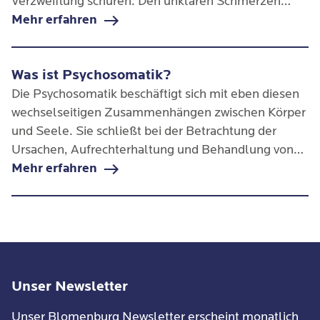
Verzweiflung schüren. Den unklaren Schmerzen
oder Beschwerden können wir in unserer Privatklinik
Mehr erfahren
genau auf den Grund gehen und Ihr Krankheitsbild
wirkungsvoll behandeln.
Was ist Psychosomatik?
Die Psychosomatik beschäftigt sich mit eben diesen
wechselseitigen Zusammenhängen zwischen Körper
und Seele. Sie schließt bei der Betrachtung der
Ursachen, Aufrechterhaltung und Behandlung von
Erkrankungen psychische, biologische, soziale und
Mehr erfahren
kulturelle Faktoren mit ein, da sich ein Mensch, ob
gesund oder krank, nie im luftleeren Raum befindet.
Unser Newsletter
Unser Blomenburg Newsletter erscheint monatlich