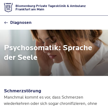
Zur Startseite
Blomenburg Private Tagesklinik & Ambulanz
Frankfurt am Main
Psychosomatik / Somatoforme Störungen
Diagnosen
Psychosomatik: Sprache
der Seele
Schmerzstörung
Manchmal kommt es vor, dass Schmerzen
wiederkehren oder sich sogar chronifizieren, ohne