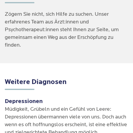
weiter verstärkt und die Belastbarkeit im Beruf weiter
essenziell, diesen Stress frühzeitig zu erkennen und
vermindert. Ein Teufelskreis, in dem die Qualität des
aktiv gegenzusteuern, um langfristige Schäden zu
Zögern Sie nicht, sich Hilfe zu suchen. Unser
Unterrichts leidet und damit auch die Zufriedenheit
vermeiden.
erfahrenes Team aus Ärzt:innen und
der Schüler:innen und Eltern.
Psychotherapeut:innen steht Ihnen zur Seite, um
gemeinsam einen Weg aus der Erschöpfung zu
finden.
Weitere Diagnosen
Depressionen
Müdigkeit, Grübeln und ein Gefühl von Leere:
Depressionen übermannen viele von uns. Doch auch
wenn es oft hoffnungslos erscheint, ist eine effektive
und zielgerichtete Behandlung möglich.