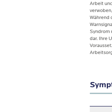
Arbeit un
verwoben,
Während di
Warnsignal
Syndrom m
dar. Ihre 
Vorausset
Arbeitsorg
Symp