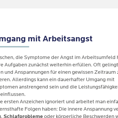
tzweifel und das Gefühl, den Anforderungen nicht
n.
ug von sozialen Kontakten:
Betroffene ziehen si
den und Familie zurück und fühlen sich isoliert. E
mgang mit Arbeitsangst
e Treffen oder Hobbys als zusätzliche Belastung.
schen, die Symptome der Angst im Arbeitsumfeld 
e Aufgaben zunächst weiterhin erfüllen. Oft gelingt
en und Anspannungen für einen gewissen Zeitraum 
ren. Allerdings kann ein dauerhafter Umgang mit
tomen anstrengend sein und die Leistungsfähigkei
einflussen.
 ersten Anzeichen ignoriert und arbeitet man einfa
 ernsthafte Folgen haben: Die innere Anspannung ve
g,
Schlafprobleme
oder körperliche Beschwerden 