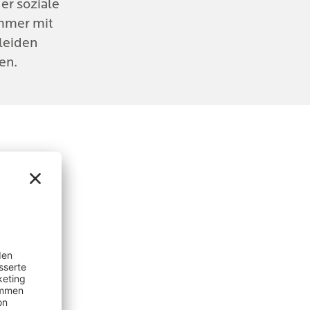
r soziale
immer mit
leiden
 die sich
en.