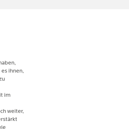
 gewachsen
ch von
mpfinden
haben,
 es ihnen,
zu
t im
ch weiter,
rstärkt
wie