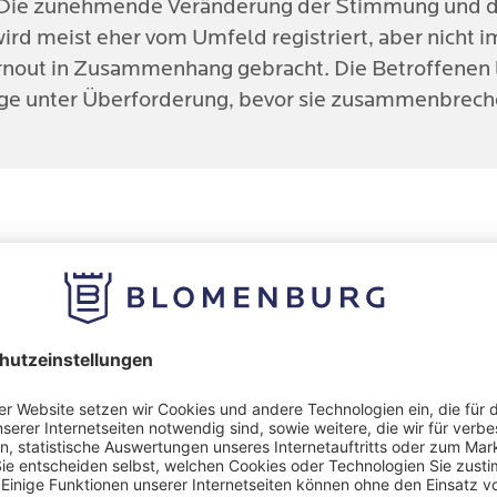
 Die zunehmende Veränderung der Stimmung und de
ird meist eher vom Umfeld registriert, aber nicht 
 Fällen ist die Angst vor der Arbeit auch Ausdruck
nout in Zusammenhang gebracht. Die Betroffenen 
rellen Angsterkrankung oder einer sozialen Phobie,
nge unter Überforderung, bevor sie zusammenbrech
chen Kontext besonders stark zeigt.
ut: Wenn Dauerstress zur
öpfung wird
 ein Burnout?