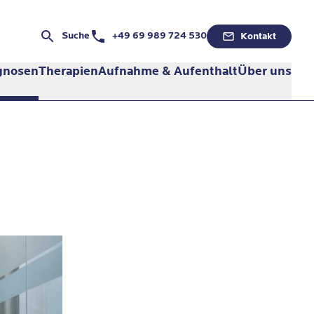
Telefonnummer:
Suche
+49 69 989 724 530
Kontakt
gnosen
Therapien
Aufnahme & Aufenthalt
Über uns