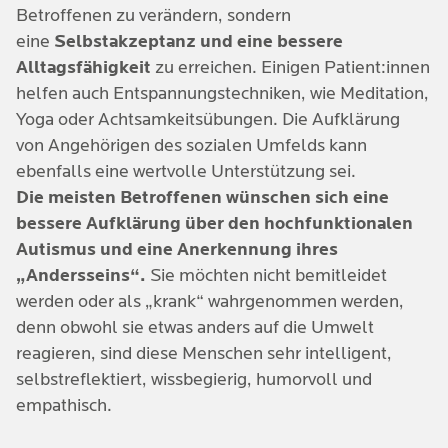
werden leider oft noch später oder gar nicht als
besonderen Denkmuster entsteht manchmal ein
Betroffenen zu verändern, sondern
Betroffene erkannt.
kreativeres oder unkonventionelleres Denken.
eine
Selbstakzeptanz und eine bessere
Hinzukommt ein oft
hervorragendes Gedächtnis
Alltagsfähigkeit
zu erreichen. Einigen Patient:innen
und hohe Faktenkompetenz
, die zu beruflichen
helfen auch Entspannungstechniken, wie Meditation,
Erfolgen verhelfen. Daher sind die Betroffenen
Yoga oder Achtsamkeitsübungen. Die Aufklärung
besonders in technischen, analytischen oder
von Angehörigen des sozialen Umfelds kann
forschenden Berufen sehr erfolgreich.
ebenfalls eine wertvolle Unterstützung sei.
Viele hochfunktionale Autisten oder Asperger-
Die meisten Betroffenen wünschen sich eine
Syndrom Patienten sind in Bereichen wie Informatik,
bessere Aufklärung über den hochfunktionalen
Mathematik, Kunst, Musik, Philosophie oder
Autismus und eine Anerkennung ihres
Forschung tätig – dort, wo klare Strukturen gefragt
„Andersseins“.
Sie möchten nicht bemitleidet
sind und Spezialwissen geschätzt wird.
werden oder als „krank“ wahrgenommen werden,
denn obwohl sie etwas anders auf die Umwelt
reagieren, sind diese Menschen sehr intelligent,
selbstreflektiert, wissbegierig, humorvoll und
empathisch.