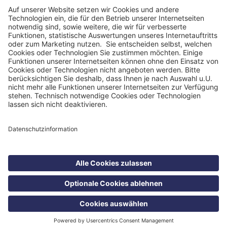
Impressum
Datenschutzinformationen
Nutzungsbedingungen
Barrierefreiheit
Barriere melden
Cookie Einstellungen
©
Health Care Concept GmbH 2026
Suche
Kontakt
Menü