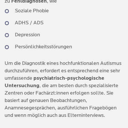
zu
Fehldiagnosen
, wie
Erfolgen verhelfen. Daher sind die Betroffenen
Soziale Phobie
besonders in technischen, analytischen oder
forschenden Berufen sehr erfolgreich.
ADHS / ADS
Viele hochfunktionale Autisten oder Asperger-
Syndrom Patienten sind in Bereichen wie Informatik,
Depression
Mathematik, Kunst, Musik, Philosophie oder
Persönlichkeitsstörungen
Forschung tätig – dort, wo klare Strukturen gefragt
sind und Spezialwissen geschätzt wird.
Um die Diagnostik eines hochfunktionalen Autismus
durchzuführen, erfordert es entsprechend eine sehr
umfassende
psychiatrisch-psychologische
Untersuchung
, die am besten durch spezialisierte
Zentren oder Fachärzt:innen erfolgen sollte. Sie
basiert auf genauen Beobachtungen,
Anamnesegesprächen, ausführlichen Fragebögen
und wenn möglich auch aus Elterninterviews.