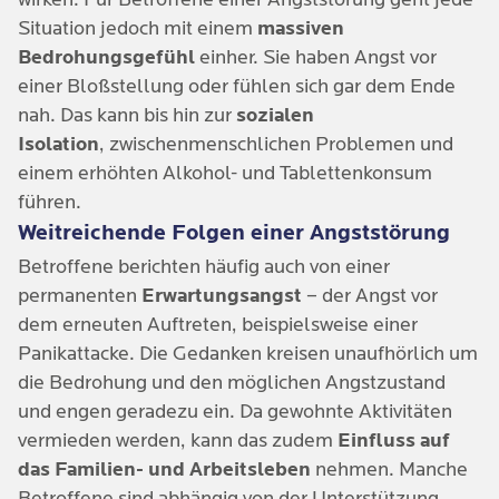
Todesängste
werden vermieden und ein Teufelskreis entsteht.
Situation jedoch mit einem
massiven
Sorgenvolle Gedanken
Bedrohungsgefühl
einher. Sie haben Angst vor
Kontrollverlust
einer Bloßstellung oder fühlen sich gar dem Ende
Schlafstörungen
Katastrophengedanken
nah. Das kann bis hin zur
sozialen
Herzrasen
Isolation
, zwischenmenschlichen Problemen und
Gedankliche Blockaden
einem erhöhten Alkohol- und Tablettenkonsum
Atemnot
Gedankliche Entwicklung von Fluchtstrategien
führen.
Zittern
Weitreichende Folgen einer Angststörung
Intensivere Wahrnehmung körperlicher
Betroffene berichten häufig auch von einer
Symptome
Schwindel
permanenten
Erwartungsangst
– der Angst vor
Infragestellen der körperlichen
Bluthochdruck
dem erneuten Auftreten, beispielsweise einer
Funktionstüchtigkeit
Panikattacke. Die Gedanken kreisen unaufhörlich um
Trockener Mund
die Bedrohung und den möglichen Angstzustand
und engen geradezu ein. Da gewohnte Aktivitäten
Schweißausbrüche oder Kältegefühl
vermieden werden, kann das zudem
Einfluss auf
Druck- & Engegefühl in der Brust
das Familien- und Arbeitsleben
nehmen. Manche
Betroffene sind abhängig von der Unterstützung