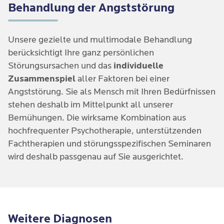
Behandlung der Angststörung
der Sorgen keine Kontrolle ausüben können, sind die
das Leben einnimmt.
Sorgen schwer in Schach zu halten.
Unsere gezielte und multimodale Behandlung
berücksichtigt Ihre ganz persönlichen
Störungsursachen und das
individuelle
Zusammenspiel
aller Faktoren bei einer
Angststörung. Sie als Mensch mit Ihren Bedürfnissen
stehen deshalb im Mittelpunkt all unserer
Bemühungen. Die wirksame Kombination aus
hochfrequenter Psychotherapie, unterstützenden
Fachtherapien und störungsspezifischen Seminaren
wird deshalb passgenau auf Sie ausgerichtet.
Weitere Diagnosen