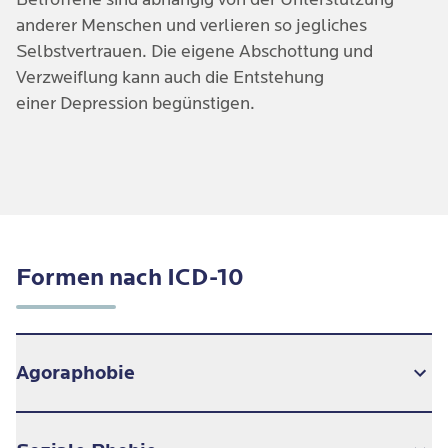
Ohrenrauschen & Sehstörungen
anderer Menschen und verlieren so jegliches
Selbstvertrauen. Die eigene Abschottung und
Übelkeit
Verzweiflung kann auch die Entstehung
einer Depression begünstigen.
Formen nach ICD-10
Agoraphobie
Betroffene einer Agoraphobie vermeiden vor allen