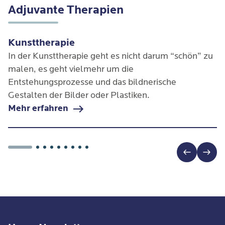
eines
diagnostischen Konzepts
, sowie die
Adjuvante Therapien
Evaluation poststationärer Maßnahmen durch die
Sporthochschule Köln.
Kunsttherapie
In der Kunsttherapie geht es nicht darum “schön” zu
malen, es geht vielmehr um die
Entstehungsprozesse und das bildnerische
Gestalten der Bilder oder Plastiken.
Mehr erfahren