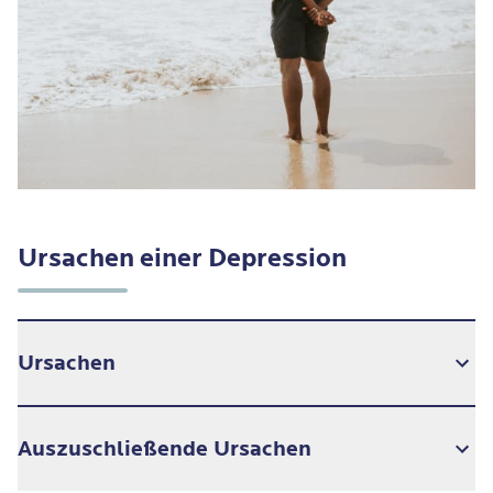
Ursachen einer Depression
Ursachen
Die Ursache einer Depression ist so individuell wie
Auszuschließende Ursachen
auch die Symptomatik der Betroffenen.