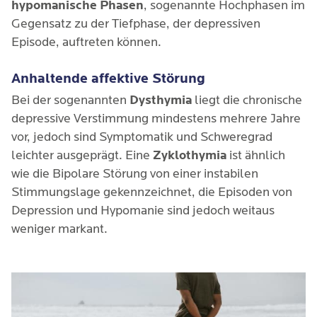
hypomanische Phasen
, sogenannte Hochphasen im
Schlafstörungen und Schuldgefühle genauer
Suizidgedanken
Gegensatz zu der Tiefphase, der depressiven
beobachten und abklären lassen sollten.
Episode, auftreten können.
Anhaltende affektive Störung
Bei der sogenannten
Dysthymia
liegt die chronische
depressive Verstimmung mindestens mehrere Jahre
vor, jedoch sind Symptomatik und Schweregrad
leichter ausgeprägt. Eine
Zyklothymia
ist ähnlich
wie die Bipolare Störung von einer instabilen
Stimmungslage gekennzeichnet, die Episoden von
Depression und Hypomanie sind jedoch weitaus
weniger markant.