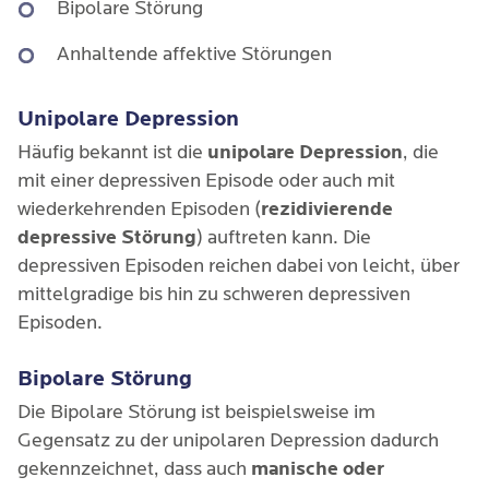
Gedrückte Stimmung / Sorgen
Bipolare Störung
Artikel zum Thema "Anzeichen einer Depression".
prägen.
Geringes Selbstwertgefühl
Sie sind sich unsicher, ob bei Ihnen lediglich ein
Anhaltende affektive Störungen
Kopf-, Nacken- und Rückenschmerzen
vorübergehendes Stimmungstief oder eine
Zunehmender Erschöpfungszustand
Schlafprobleme / Vermehrter Schlaf
handfeste Depression vorliegt? Schwierige
Unipolare Depression
Situationen und Gefühle wie Traurigkeit und
Sozialer Rückzug
Appetitlosigkeit / Vermehrter Appetit
Häufig bekannt ist die
unipolare Depression
, die
Niedergeschlagenheit gehören schon mal zum
mit einer depressiven Episode oder auch mit
Interessenverlust
Leben dazu! Ausschlaggebend ist vor allen Dingen
Libidoverlust
wiederkehrenden Episoden (
rezidivierende
der Zeitraum, in dem die Symptome der Depression
Grübeln & Gedankenkreisen
depressive Störung
) auftreten kann. Die
Magen- & Darmprobleme
vorliegen.
depressiven Episoden reichen dabei von leicht, über
Bei einer leichten depressiven Episode nach ICD-
Ängste
Konzentrationsschwierigkeiten
mittelgradige bis hin zu schweren depressiven
10 treten einige Haupt- und Nebensymptome über
Episoden.
Antriebsmangel
einen Zeitraum von mindestens zwei bis drei
Gewichtsverlust / Gewichtszunahme
Wochen auf und gehen damit deutlich über das
Schuldgefühle
Bipolare Störung
Unruhe & hektisches Verhalten
übliche Stimmungstief hinaus. Allerdings kann eine
Die Bipolare Störung ist beispielsweise im
Wut & Trotz
tiefe Trauer und Antriebslosigkeit bereits ein
Gegensatz zu der unipolaren Depression dadurch
erstes ernstzunehmendes Anzeichen sein, welches
Gefühlslosigkeit
gekennzeichnet, dass auch
manische oder
Sie beim Auftreten zusätzlicher Symptome wie