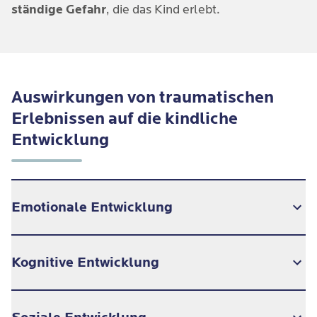
ständige Gefahr
, die das Kind erlebt.
Auswirkungen von traumatischen
Erlebnissen auf die kindliche
Entwicklung
Emotionale Entwicklung
Kinder, die Traumata erlebt haben, zeigen
Kognitive Entwicklung
häufig
Schwierigkeiten im Umgang mit Gefühlen
.
Manche Kinder wirken äußerlich ruhig und
angepasst, leiden aber im Stillen. Andere können
Stress macht unsere Gehirnzellen kaputt, hindert