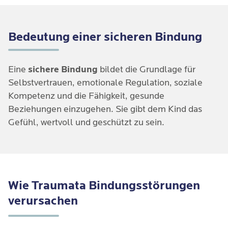
zeigt Verwirrung und widersprüchliche
Verhaltensweisen, oft verbunden mit schwerem
Bedeutung einer sicheren Bindung
Trauma. Das Kind reagiert teilweise mit bizarrem
Verhalten. Wirkt oft zerrissen zwischen dem
Bedürfnis nach Nähe und der Angst vor der
Eine
sichere Bindung
bildet die Grundlage für
Bezugsperson. Das Verhalten entspricht weder
Selbstvertrauen, emotionale Regulation, soziale
typischem Bindungs- noch Explorationsverhalten.
Kompetenz und die Fähigkeit, gesunde
Beziehungen einzugehen. Sie gibt dem Kind das
Gefühl, wertvoll und geschützt zu sein.
Wie Traumata Bindungsstörungen
verursachen