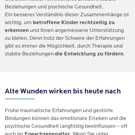
Psychotherapieform zur Behandlung von
Ambulanz oder einen sozialpsychiatrischen
können, Vertrauen aufzubauen. Pädagogische
Beziehungen und psychische Gesundheit.
Traumafolgestörungen Ende der 80er Jahre des
Dienst zu wenden.
Fachkräfte, Therapeuten und Pflegefamilien spielen
Ein besseres Verständnis dieser Zusammenhänge ist
letzten Jahrhunderts. Diese Therapieform nutzt
hier eine wichtige Rolle.
wichtig, um
betroffene Kinder rechtzeitig zu
gezielte Augenbewegungen, um traumatische
erkennen
und ihnen angemessene Unterstützung
Erinnerungen zu verarbeiten und die
zu bieten. Denn trotz der Schwere der Erfahrungen
emotionale Belastung zu reduzieren.
gibt es immer die Möglichkeit, durch Therapie und
stabile Beziehungen
die Entwicklung zu fördern
.
Körperorientierte Ansätze (wie z. B. Somatic
Experiencing, Somatische Therapie):
Diese
Ansätze arbeiten mit dem Körpergedächtnis und
helfen, blockierte Energien zu lösen und die
emotionale Stabilität zu verbessern.
Alte Wunden wirken bis heute nach
Gruppentherapie:
Diese Therapieform bietet
die Möglichkeit, Erfahrungen mit anderen
Frühe traumatische Erfahrungen und gestörte
Betroffenen zu teilen und gegenseitig zu
Bindungen können das emotionale Erleben und die
unterstützen.
psychische Gesundheit langfristig beeinflussen – oft
auch im
Erwachsenenalter
. Wenn Sie unter
Medikamentöse Behandlung:
In einigen