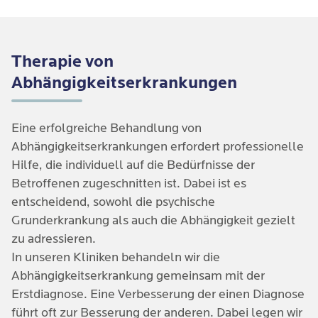
Toleranzentwicklung: Es wird immer mehr
in die Nacht
konsumiert, um die gleiche Wirkung zu erzielen
Sozialer Rückzug und Vernachlässigung von
Therapie von
Schwierigkeiten, den Konsum zu kontrollieren
realen Beziehungen und Verpflichtungen
Abhängigkeitserkrankungen
oder zu beenden
Entzugserscheinungen wie Nervosität oder
Beeinträchtigung der Leistungsfähigkeit in
Reizbarkeit bei eingeschränktem Zugang
Eine erfolgreiche Behandlung von
Beruf, Schule oder Alltag
Verringerung von Erinnerungs- und
Abhängigkeitserkrankungen erfordert professionelle
Lernvermögens
Hilfe, die individuell auf die Bedürfnisse der
Betroffenen zugeschnitten ist. Dabei ist es
Abnehmen von Kreativität
entscheidend, sowohl die psychische
Aufputschmittel
Grunderkrankung als auch die Abhängigkeit gezielt
Substanzen wie Koffeinpillen oder andere
Körperliche Symptome
zu adressieren.
Aufputschmittel werden oft genutzt, um
In unseren Kliniken behandeln wir die
Kopfschmerzen
Leistungsfähigkeit und Konzentration kurzfristig zu
Abhängigkeitserkrankung gemeinsam mit der
steigern. Gerade Menschen, die unter Burnout oder
Übergewicht durch fehlende Bewegung
Erstdiagnose. Eine Verbesserung der einen Diagnose
depressiven Verstimmungen leiden, greifen auf
führt oft zur Besserung der anderen. Dabei legen wir
körperliche Fehlhaltung und Schmerzen