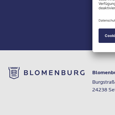
stark beei
Unser
Newslet
Blomenb
Burgstraße
24238 Se