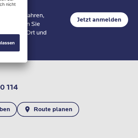
voll
da sich ein Mensch, ob gesund
edenen
oder krank, nie im luftleeren
erapieverfahren,
Jetzt anmelden
Raum befindet.
it erhalten Sie
 an einem Ort und
0 114
iben
Route planen