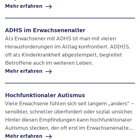
andere ablenken. Impulsives und desorganisiertes
Mehr erfahren
Verhalten erschweren das alltägliche Leben.
ADHS im Erwachsenenalter
Als Erwachsener mit ADHS ist man mit vielen
Herausforderungen im Alltag konfrontiert. AD(H)S,
oft als Kinderkrankheit abgestempelt, begleitet
Betroffene auch im weiteren Leben.
Mehr erfahren
Hochfunktionaler Autismus
Viele Erwachsene fühlen sich seit langem „anders“ –
sensibler, schneller überfordert oder sozial unsicher.
Hinter diesen Empfindungen kann hochfunktionaler
Autismus stecken, der oft erst im Erwachsenenalter
erkannt wird. Betroffene haben gelernt, sich
Mehr erfahren