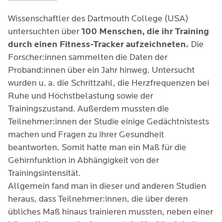
bestmögliche Wirkung entfalten kann, ist es aber
auch entscheidend, dass die
gewählte Sportart
Wissenschaftler des Dartmouth College (USA)
regelmäßig und vernünftig dosiert auszuüben
.
untersuchten über
100 Menschen, die ihr Training
Wer sich überbelastet und sich viel zu unrealistische
durch einen Fitness-Tracker aufzeichneten.
Die
Ziele setzt, ist frustriert und das Trainingsprogramm
Forscher:innen sammelten die Daten der
könnte dann schnell wieder abgebrochen werden.
Proband:innen über ein Jahr hinweg. Untersucht
Das könnte dann sogar den gegenteiligen Effekt auf
wurden u. a. die Schrittzahl, die Herzfrequenzen bei
die Stimmung haben. Also sollte man langsam die
Ruhe und Höchstbelastung sowie der
Bewegungsintensität steigern und kleine Schritte
Trainingszustand. Außerdem mussten die
und Erfolge auch feiern.
Teilnehmer:innen der Studie einige Gedächtnistests
machen und Fragen zu ihrer Gesundheit
beantworten. Somit hatte man ein Maß für die
Gehirnfunktion in Abhängigkeit von der
Trainingsintensität.
Allgemein fand man in dieser und anderen Studien
heraus, dass Teilnehmer:innen, die über deren
übliches Maß hinaus trainieren mussten, neben einer