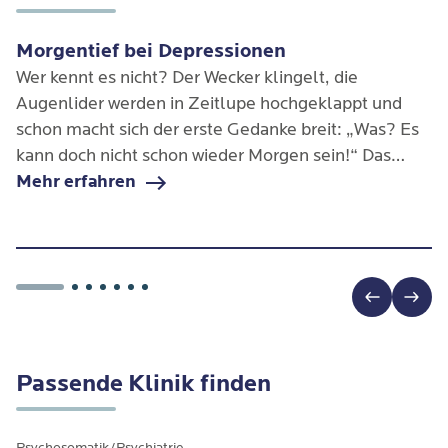
Morgentief bei Depressionen
Wer kennt es nicht? Der Wecker klingelt, die
Augenlider werden in Zeitlupe hochgeklappt und
schon macht sich der erste Gedanke breit: „Was? Es
kann doch nicht schon wieder Morgen sein!“ Das
sogenannte Morgentief ist häufig der kleine
Mehr erfahren
Anhänger einer Depression.
Passende Klinik finden
Psychosomatik/Psychiatrie