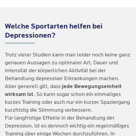
ermöglicht eine
Viele Depressionspatient:innen leiden unter
regelmäßige Bewegungsroutine
,
den Betroffenen den Tag besser zu strukturieren und
sozialem Rückzug
. Das bedeutet Sie ziehen sich
passive Inaktivitätsphasen zu reduzieren.
von Freunden, Familie und Hobbys zurück. So
Welche Sportarten helfen bei
Auch negative Gefühle von Anspannung und
geraten depressive Patient:innen oft in einen
Grübeln werden durch regelmäßige körperliche
Teufelskreis aus Vermeiden von Kontakten,
Depressionen?
Aktivität gedämpft.
Einsamkeit und Traurigkeit.
Die positiven sozialen Interaktionen im Sport, sowie
Trotz vieler Studien kann man leider noch keine ganz
das Erleben von
Akzeptanz, Integration und
genauen Aussagen zu optimaler Art, Dauer und
Unterstützung
durch andere in
Intensität der körperlichen Aktivität bei der
Bewegungsprogrammen, helfen Wege aus der
Behandlung depressiver Erkrankungen machen.
Depression zu finden.
Aber generell gilt, dass
jede Bewegungseinheit
wirksam ist
. So kann sogar schon ein einmaliges
kurzes Training oder auch nur ein kurzer Spaziergang
kurzfristig die Stimmung verbessern.
Für langfristige Effekte in der Behandlung der
Depression, ist es dennoch wichtig ein regelmäßiges
Training über einige Wochen durchzuführen. In