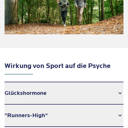
Wirkung von Sport auf die Psyche
Glückshormone
Körperliche Bewegung beeinflusst zahlreiche
"Runners-High"
Funktionen im menschlichen Gehirn und