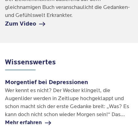
gleichnamigen Buch veranschaulicht die Gedanken-
und Gefühlswelt Erkrankter.
Zum Video
Wissenswertes
Morgentief bei Depressionen
Wer kennt es nicht? Der Wecker klingelt, die
Augenlider werden in Zeitlupe hochgeklappt und
schon macht sich der erste Gedanke breit: „Was? Es
kann doch nicht schon wieder Morgen sein!“ Das
sogenannte Morgentief ist häufig der kleine
Mehr erfahren
Anhänger einer Depression.