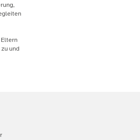
erung,
egleiten
 Eltern
n zu und
 