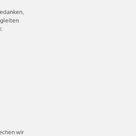
edanken, 
leiten 
:
echen wir