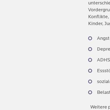
unterschi
Vordergru
Konflikte
Kinder, J
Angst
Depre
ADHS 
Essst
sozia
Belas
Weitere 