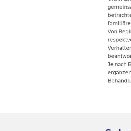
gemeinsa
betracht
familiär
Von Begi
respektv
Verhalte
beantwor
Je nach 
ergänzen
Behandlu