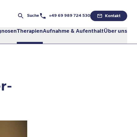
Telefonnummer:
Suche
+49 69 989 724 530
Kontakt
gnosen
Therapien
Aufnahme & Aufenthalt
Über uns
r-