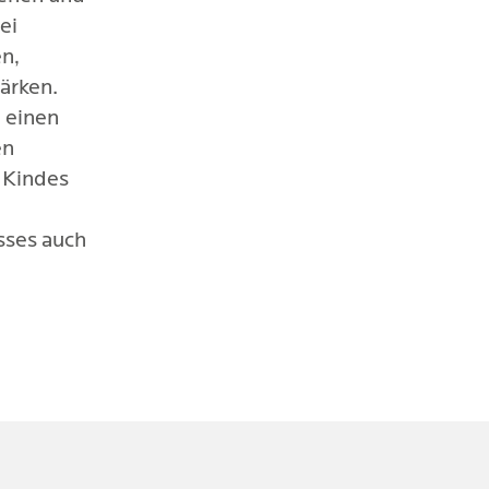
ei
n,
ärken.
d einen
en
s Kindes
sses auch