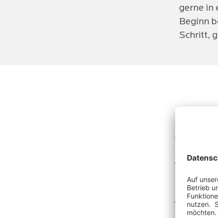
gerne in
Beginn be
Schritt,
Für K
Ich such