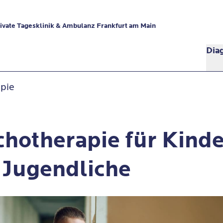
vate Tagesklinik & Ambulanz Frankfurt am Main
Dia
apie
hotherapie für Kinde
 Jugendliche