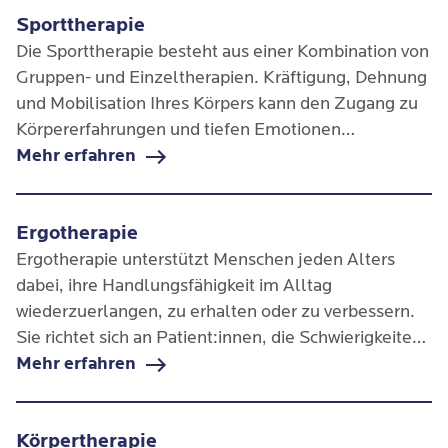
Sporttherapie
Die Sporttherapie besteht aus einer Kombination von
Gruppen- und Einzeltherapien. Kräftigung, Dehnung
und Mobilisation Ihres Körpers kann den Zugang zu
Körpererfahrungen und tiefen Emotionen
ermöglichen, die Koordination und die
Mehr erfahren
Konzentrationsfähigkeit schulen und damit Ihr
allgemeines Wohlbefinden verbessern.
Ergotherapie
Ergotherapie unterstützt Menschen jeden Alters
dabei, ihre Handlungsfähigkeit im Alltag
wiederzuerlangen, zu erhalten oder zu verbessern.
Sie richtet sich an Patient:innen, die Schwierigkeiten
bei der Aktivierung, Handlungsplanung oder
Mehr erfahren
Umsetzung alltäglicher Aufgaben haben.
Körpertherapie