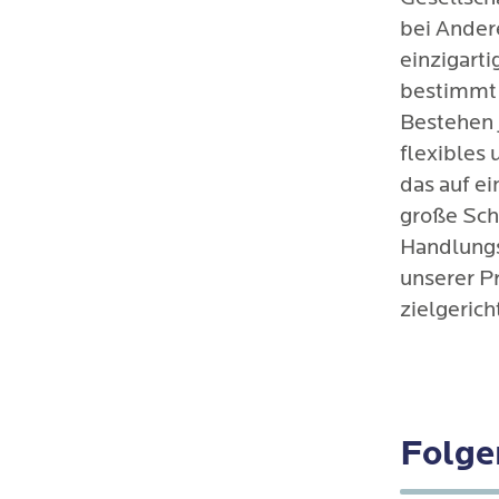
bei Ander
einzigart
bestimmt 
Bestehen j
flexibles
das auf e
große Schw
Handlungs
unserer Pr
zielgerich
Folge