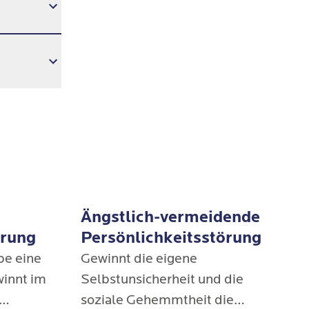
g steht
che
ruppen
 in
chtigen
ristiges
ngehen.
als
gegnen
aum für
muster.
legende
Ängstlich-vermeidende
örung
Persönlichkeitsstörung
iten wir
ine
Gewinnt die eigene
ichen
winnt im
Selbstunsicherheit und die
anismen
soziale Gehemmtheit die
itzungen