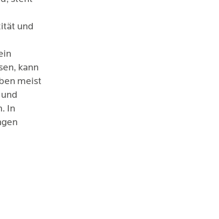
ität und
.
ein
sen, kann
aben meist
n und
. In
ungen