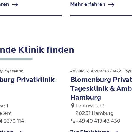
hren
Mehr erfahren
wusstsein, können
Charaktereigenschaften
erte Ansätze wie die
Schematherapie
und die
Dial
sche Züge annehmen,
Überhand, kann das auf
ale Therapie (DBT)
an, um neue flexible Verhalten
r erhöhte
Narzisstische
.
nismus den Alltag
Persönlichkeitsstörung
ner zunehmend
hindeuten.
nde Klinik finden
.
/Psychiatrie
urg Privatklinik
Blomenburg Priva
Tagesklinik & Amb
Hamburg
ße 1
Lehmweg 17
elent
20251 Hamburg
4 3370 114
+49 40 413 43 430