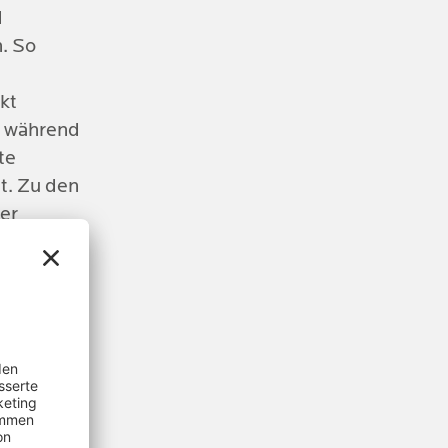
d
n. So
en wie
kt
tern
, während
te
t. Zu den
er
n die