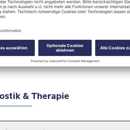
ionische Persönlichkeitsstörung
gige (asthenische) Persönlichkeitsstörungen
onal instabile Persönlichkeitsstörung: Borderline-T
siver Typus
ostik & Therapie