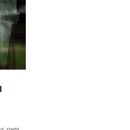
d
d, steht