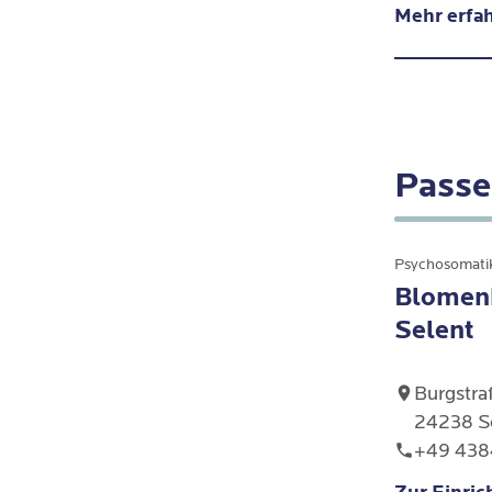
Mehr erfa
Pflichtbe
spezialisi
anankasti
Behavior
sodass de
verankern
Perfektio
Betroffe
Passe
erschwert
Psychosomatik
Blomenb
Selent
Burgstra
24238 S
+49 438