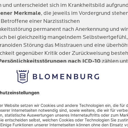
n können.
e Isolation
und unterscheidet sich im Krankheitsbild aufgrun
iteren Faktoren zählen:
dener Merkmale
, die jeweils im Vordergrund stehe
re psychische / psychosomatische Folgeerkrankung
 Betroffene einer Narzisstischen
gische Faktoren
 Angststörungen oder Depressionen
hkeitsstörung permanent nach Anerkennung und wir
ische Ursachen wie psychische Erkrankungen der El
sch bei gleichzeitig mangelndem Selbstwertgefühl
ter Alkoholkonsum oder Drogenmissbrauch
aranoiden Störung das Misstrauen und eine überhöh
logische Abweichungen
chkeit gegenüber Kritik oder Zurückweisung besteh
rfahrungen
Persönlichkeitsstörungen nach ICD-10
zählen unt
fische vorhandene Persönlichkeitsmerkmale könne
astische (zwanghafte) Persönlichkeitsstörung
ehung begünstigen
lich (vermeidende) Persönlichkeitsstörung
oide Persönlichkeitsstörung
ziale Persönlichkeitsstörung