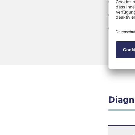
Histr
Abhän
Emoti
Impul
Diagn