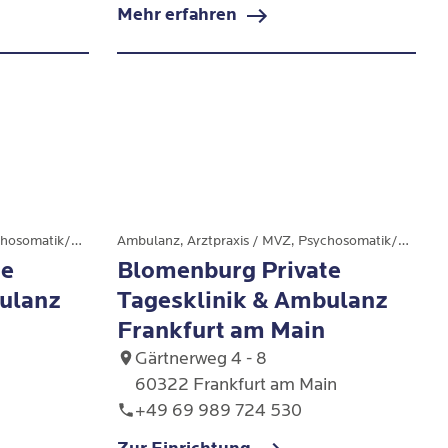
Mehr erfahren
 die
Überhand im alltäglichen Leben,
ektisch-
 eine
kann das auf eine ängstlich-
sweisen zu
vermeidende
 (NPS)
Persönlichkeitsstörung
hindeuten.
Ambulanz, Arztpraxis / MVZ, Psychosomatik/Psychiatrie
Ambulanz, Arztpraxis / MVZ, Psychosomatik/Psychiatrie
te
Blomenburg Private
ulanz
Tagesklinik & Ambulanz
Frankfurt am Main
Gärtnerweg 4 - 8
60322 Frankfurt am Main
+49 69 989 724 530