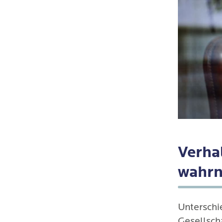
Verha
wahr
Unterschie
Gesellsch