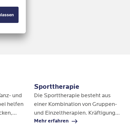
Sporttherapie
Tanz- und
Die Sporttherapie besteht aus
ei helfen
einer Kombination von Gruppen-
cken,
und Einzeltherapien. Kräftigung,
Mehr erfahren
lösen und
Dehnung und Mobilisation Ihres