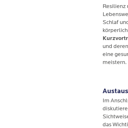
Resilienz 
Lebenswei
Schlaf un
körperlic
Kurzvort
und deren
eine gesu
meistern.
Austaus
Im Anschl
diskutier
Sichtweis
das Wicht