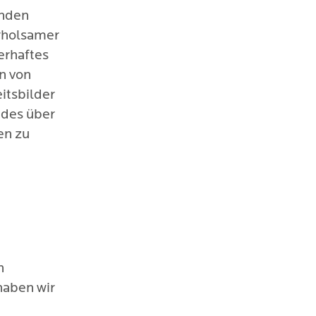
unden
rholsamer
erhaftes
n von
itsbilder
ndes über
en zu
n
haben wir