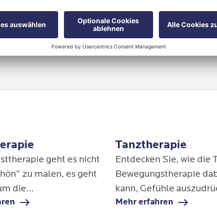
 & Bewegung
ata- prägende Lern- und Beziehungserfahrungen
amkeit
erapie
Tanztherapie
sttherapie geht es nicht
Entdecken Sie, wie die 
hön” zu malen, es geht
Bewegungstherapie dab
um die
kann, Gefühle auszudrü
hren
Mehr erfahren
gsprozesse und das
innere Spannungen zu 