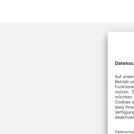
Unser
Unsere Se
verschied
Depre
Stres
Schla
Gesun