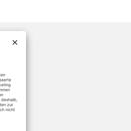
ür die
men: