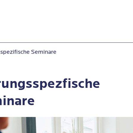
spezifische Seminare
rungsspezfische
inare