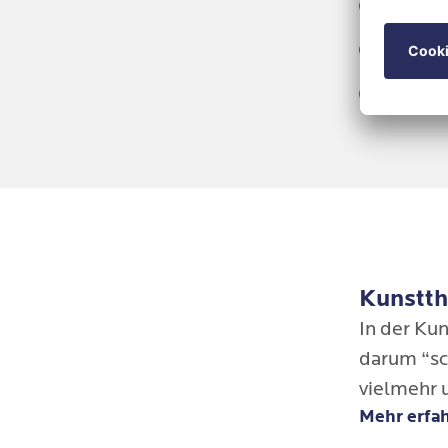
Sport
Schem
Achts
Kunstth
In der Kun
darum “sc
vielmehr 
Mehr erfa
Entstehun