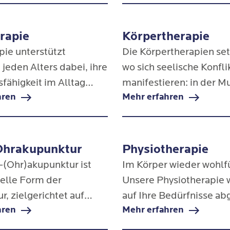
he Gestalten der Bilder
das Körperbewusstsein 
iken.
stärken.
rapie
Körpertherapie
pie unterstützt
Die Körpertherapien set
jeden Alters dabei, ihre
wo sich seelische Konfli
fähigkeit im Alltag
manifestieren: in der Mu
hren
Mehr erfahren
rlangen, zu erhalten
in der Atmung, im
rbessern. Sie richtet
Bewegungsapparat.
tient:innen, die
keiten bei der
hrakupunktur
Physiotherapie
ng, Handlungsplanung
(Ohr)akupunktur ist
Im Körper wieder wohlf
tzung alltäglicher
ielle Form der
Unsere Physiotherapie 
 haben.
, zielgerichtet auf
auf Ihre Bedürfnisse a
hren
Mehr erfahren
hen und geistigen
► Erfahren Sie mehr!
 Sie ist eine