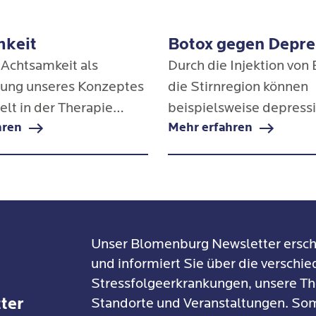
ntäre Ergänzung
anzheitlichen
mkeit
Botox gegen Depre
gsansatzes und wirkt
 Achtsamkeit als
Durch die Injektion von 
end.
ung unseres Konzeptes
die Stirnregion können
ielt in der Therapie
beispielsweise depress
hren
Mehr erfahren
d eine zentrale Rolle.
Symptome gelindert we
it bedeutet, im Hier
gibt sogar Hinweise dara
zu sein, körperlich sowie
Botox auch bei Patient:
einer Borderline-Störu
negative Emotionen ve
kann.
Unser Blomenburg Newsletter ersch
und informiert Sie über die verschi
Stressfolgeerkrankungen, unsere Th
ter
Standorte und Veranstaltungen. Som