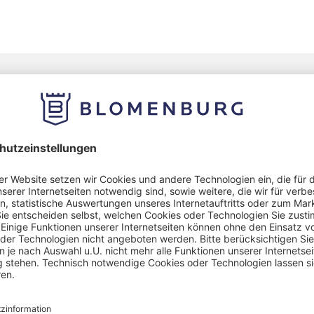
 Seminarangebot
minare beziehen sich neben der Psychoedukation f
enen Krankheitsbilder zusätzlich auf folgende The
ssionsgruppe
sbewältigung
fhygiene
de Ernährung