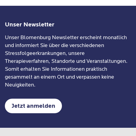
Traumafolgestörungen
Unser Newsletter
Entwicklungs- und Verhaltensstörungen
Unser Blomenburg Newsletter erscheint monatlich
ADHS / ADS
und informiert Sie über die verschiedenen
Autismus-Spektrum-Störungen
Stressfolgeerkrankungen, unsere
Therapieverfahren, Standorte und Veranstaltungen.
Emotionale und soziale Entwicklungsstörungen
Somit erhalten Sie Informationen praktisch
Auffälligkeiten im Sozialverhalten
gesammelt an einem Ort und verpassen keine
Neuigkeiten.
Chronische Schmerzsyndrome
Chronische Schmerzen ohne klare organische
Jetzt anmelden
Ursache
Psychisch mitbedingte
Schmerzverarbeitungsstörungen