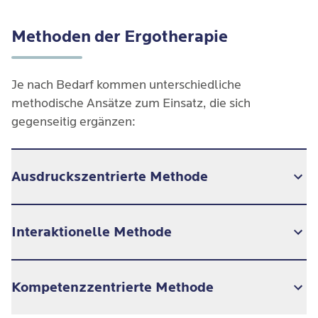
Methoden der Ergotherapie
Je nach Bedarf kommen unterschiedliche 
methodische Ansätze zum Einsatz, die sich 
gegenseitig ergänzen:
Ausdruckszentrierte Methode
Kreative und gestalterische Mittel helfen dabei,
Interaktionelle Methode
innere Prozesse sichtbar zu machen und Gefühle
auszudrücken.
Ziele:
Der Fokus liegt auf der
Gruppenarbeit und
Kompetenzzentrierte Methode
sozialen Interaktion
.
Förderung von Kreativität, Spontaneität und