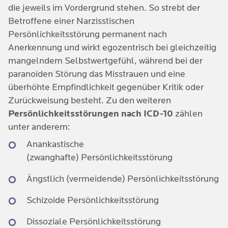
Konflikte im privaten und beruflichen Umfeld
die jeweils im Vordergrund stehen. So strebt der
im Handeln, Fühlen oder Denken verfestigen und
Betroffene einer Narzisstischen
Soziale Isolation
verstärken können.
Persönlichkeitsstörung permanent nach
Zu den weiteren Faktoren zählen:
Weitere psychische / psychosomatische
Anerkennung und wirkt egozentrisch bei gleichzeitig
Biologische Faktoren
Folgeerkrankungen wie bspw.
mangelndem Selbstwertgefühl, während bei der
Angststörungen oder Depressionen
paranoiden Störung das Misstrauen und eine
Genetische Ursachen wie psychische
überhöhte Empfindlichkeit gegenüber Kritik oder
Erkrankungen der Eltern
Erhöhter Alkoholkonsum oder
Zurückweisung besteht. Zu den weiteren
Drogenmissbrauch
Neurologische Abweichungen
Persönlichkeitsstörungen nach ICD-10
zählen
unter anderem:
Lernerfahrungen
Anankastische
Spezifische vorhandene
(zwanghafte) Persönlichkeitsstörung
Persönlichkeitsmerkmale können die
Ängstlich (vermeidende) Persönlichkeitsstörung
Entstehung begünstigen
Schizoide Persönlichkeitsstörung
Dissoziale Persönlichkeitsstörung