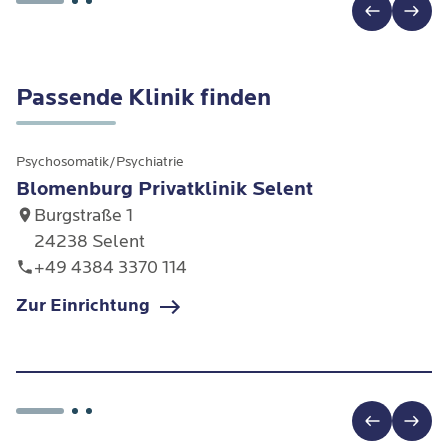
Therapieeinheiten
Verhaltensmechanismen auf. Dabei wenden wir
eine vertrauensvolle und
professionelle Umgebung.
während der psychotherapeutischen Sitzungen
spezialisierte Ansätze wie die
Schematherapie
und
die
Dialektisch-Behaviorale Therapie (DBT)
an,
Passende Klinik finden
um neue flexible Verhaltensweisen zu verankern.
Psychosomatik/Psychiatrie
Blomenburg Privatklinik Selent
Burgstraße 1
24238 Selent
+49 4384 3370 114
Zur Einrichtung