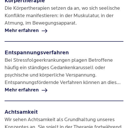
Körpertherapie
Die Körpertherapien setzen da an, wo sich seelische
Konflikte manifestieren: in der Muskulatur, in der
Atmung, im Bewegungsapparat.
Mehr erfahren
Entspannungsverfahren
Bei Stressfolgeerkrankungen plagen Betroffene
häufig ein ständiges Gedankenkarussell oder
psychische und körperliche Verspannung.
Entspannungsfördernde Verfahren können an dieser
Stelle ansetzen und große Linderung verschaffen.
Mehr erfahren
Achtsamkeit
Wir sehen Achtsamkeit als Grundhaltung unseres
Konzeptes an. Sie spielt in der Therapie fortwährend