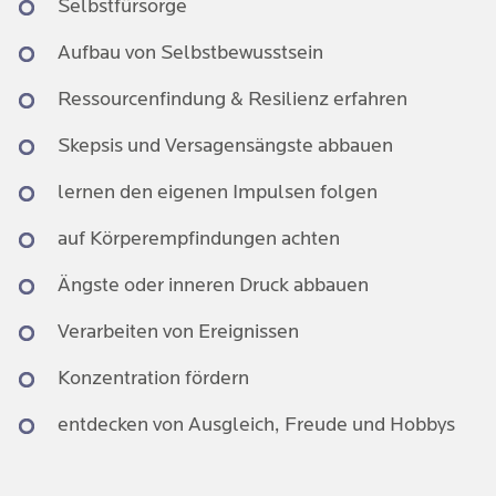
Selbstfürsorge
begleiten, ermuntern, motivieren, fördern,
in Ordnung bringen, hinderliche Denkmuster und
ermöglichen, etc.
verzerrte Wahrnehmungen überprüfen und neu
Aufbau von Selbstbewusstsein
gestalten.
Ressourcenfindung & Resilienz erfahren
In der
intermedialen Kunst- und
Gestaltungstherapie
kreieren wir mit Aquarell,
Skepsis und Versagensängste abbauen
Pastell, Acryl und auch Materialien aus der Natur
lernen den eigenen Impulsen folgen
das, was uns beschäftigt und bewegt. Wir entdecken
unsere inneren Themen, übertragen sie in Kunst und
auf Körperempfindungen achten
können sie so auf eine gesundheitsfördernde Art
ausleben.
Ängste oder inneren Druck abbauen
Verarbeiten von Ereignissen
Konzentration fördern
entdecken von Ausgleich, Freude und Hobbys