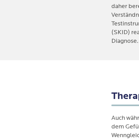
daher ber
Verständni
Testinstru
(SKID) re
Diagnose.
Thera
Auch währ
dem Gefüh
Wenngleic