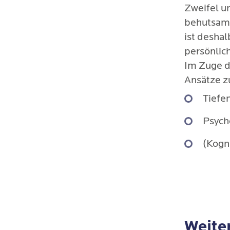
Zweifel u
behutsam
ist deshal
persönlic
Im Zuge d
Ansätze z
Tiefe
Psych
(Kogn
Weite