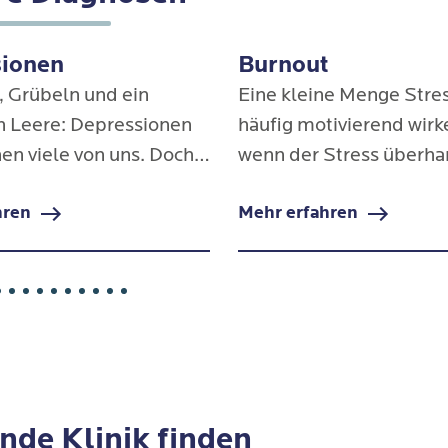
sionen
Burnout
, Grübeln und ein
Eine kleine Menge Stre
n Leere: Depressionen
häufig motivierend wirk
n viele von uns. Doch
wenn der Stress überh
 es oft hoffnungslos
und die Anforderungen 
hren
Mehr erfahren
 ist eine effektive und
brennt man schnell aus 
htete Behandlung
plötzlich heißt das Pro
Burnout.
nde Klinik finden