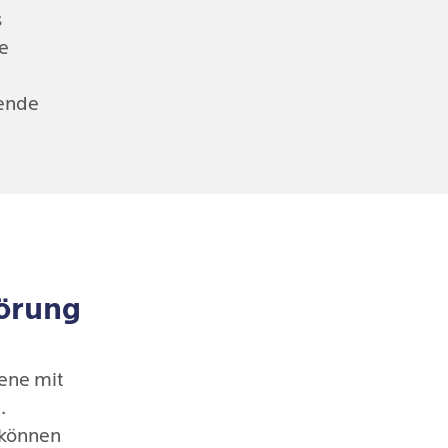
s
te
sende
törung
ene mit
.
 können