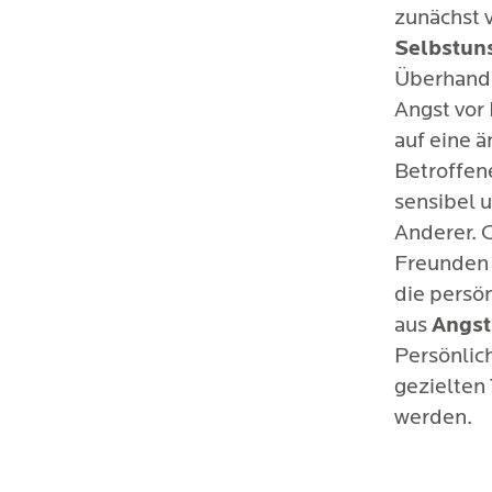
zunächst 
Selbstun
Überhand 
Angst vor
auf eine 
Betroffene
sensibel 
Anderer. 
Freunden 
die persö
aus
Angst
Persönlic
gezielten
werden.