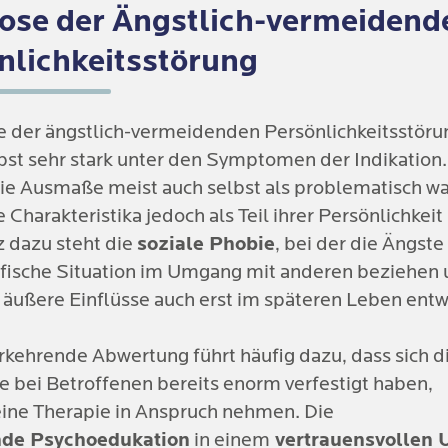
t. Mussten Betroffene bereits in der
Erziehung
mit
nlichkeitsstörung
sein:
ose der Ängstlich-vermeidend
 und Kritik kämpfen, kann dies negative Grundeins
l der Minderwertigkeit
nlichkeitsstörung
 der eigenen Person fördern. Durch die fehlende 
ng und Sicherheit im Austausch mit den Bezugspe
vertiert & schweigsam
iedriges Selbstwertgefühl
entstehen, welches sich
e der ängstlich-vermeidenden Persönlichkeitsstöru
 soziale Isolation
enalter verfestigt.
bst sehr stark unter den Symptomen der Indikation.
 Eltern das
Vermeidungsverhalten
aufgrund der e
ble Persönlichkeit
e Ausmaße meist auch selbst als problematisch wa
cherheit gar vor, kann das bei der Entstehung der 
 Charakteristika jedoch als Teil ihrer Persönlichkeit
sslich & gewissenhaft
weiterhin eine Rolle spielen. Der Teufelskreis, der
 dazu steht die
soziale Phobie
, bei der die Ängste
verhindert eine weitere Entwicklung
annte Situationen werden umgangen
ifische Situation im Umgang mit anderen beziehen 
henmenschlichen Fertigkeiten
, da Betroffene soz
h äußere Einflüsse auch erst im späteren Leben entw
iterkrankungen wie Angststörungen oder Depressi
häufig meiden. Meist treffen biologische, psychosoz
e Faktoren als Ursachen aufeinander.
rkehrende Abwertung führt häufig dazu, dass sich d
bei Betroffenen bereits enorm verfestigt haben,
eine Therapie in Anspruch nehmen. Die
de Psychoedukation
in einem
vertrauensvollen 