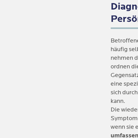
begünstig
der
Persö
Diagn
Abwertung
Gefüh
Persö
gegenüber
Anerkennu
Intro
kann ein
n
Betroffen
Eigene
Erwachsen
häufig sel
Leben die
Sensi
nehmen di
Selbstunsi
ordnen die
Verlä
beim Kind 
Gegensatz
entsteht, 
Unbek
eine spez
der
zwisc
sich durc
Begle
Kontakte 
kann.
psychisch
Die wiede
Symptome 
wenn sie 
umfassen