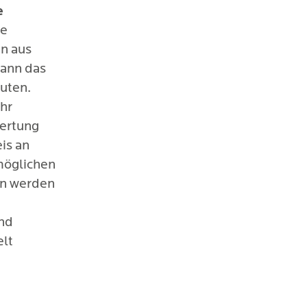
e
ie
n aus
kann das
uten.
ehr
wertung
is an
möglichen
en werden
e
und
elt