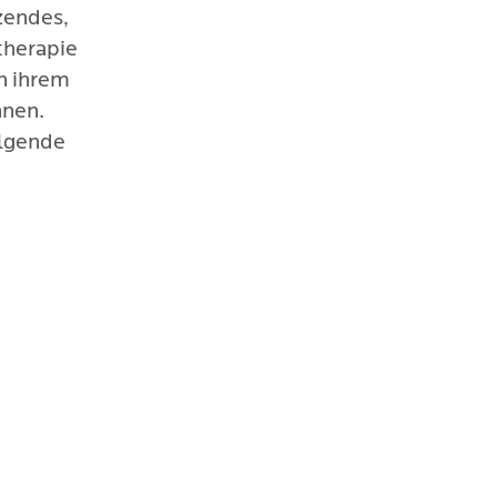
zendes,
therapie
in ihrem
nnen.
olgende