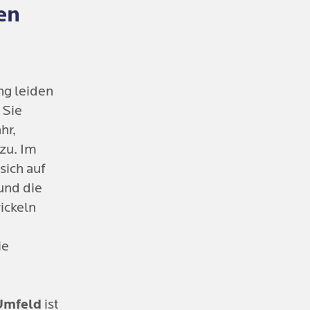
en
tellungen
Akzeptanz,
rsonen
 bis ins
ng leiden
 Sie
igenen
hr,
Erkrankung
 zu. Im
 daraus
 sich auf
und die
iale
ickeln
onen
iale und
ie
Umfeld
ist