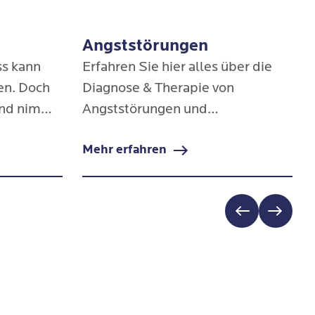
Angststörungen
ss kann
Erfahren Sie hier alles über die
en. Doch
Diagnose & Therapie von
and nimmt
Angststörungen und
steigen,
Panikattacken in den Blomenburg
Mehr erfahren
- und
Privatkliniken.
blem