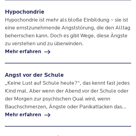
Hypochondrie
Hypochondrie ist mehr als bloße Einbildung – sie ist
eine ernstzunehmende Angststörung, die den Alltag
beherrschen kann. Doch es gibt Wege, diese Ängste
zu verstehen und zu überwinden.
Mehr erfahren
Angst vor der Schule
„Keine Lust auf Schule heute?“, das kennt fast jedes
Kind mal. Aber wenn der Abend vor der Schule oder
der Morgen zur psychischen Qual wird, wenn
Bauchschmerzen, Ängste oder Panikattacken das
Kind belasten oder Kinder und Jugendliche ganz
Mehr erfahren
aufhören, am Unterricht teilzunehmen, sprechen
Fachleute von Schulverweigerung.