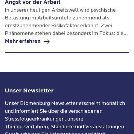
Angst vor der Arbeit
In unserer heutigen Arbeitswelt wird psychische
Belastung im Arbeitsumfeld zunehmend als
ernstzunehmender Risikofaktor erkannt. Zwei
Phänomene stehen dabei besonders im Fokus: die
Angst vor der Arbeit und das Burnout-Syndrom.
Mehr erfahren
Beide sind eng miteinander verwoben, aber nicht
gleichzusetzen.
Unser Newsletter
Unser Blomenburg Newsletter erscheint monatlich
und informiert Sie über die verschiedenen
Stressfolgeerkrankungen, unsere
Therapieverfahren, Standorte und Veranstaltungen.