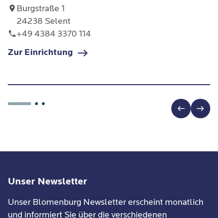
machen; eine negative, dass der eigene
Burgstraße 1
Sorgenprozess einen gar krank machen könnte.
24238 Selent
Diese
+49 4384 3370 114
Meta-Sorgen
werden ebenfalls als sehr
quälend erlebt, da sie zu den ohnehin schon zeit-
Zur Einrichtung
und nervenraubenden Alltagssorgen hinzukommen.
Positive Annahmen quälen Betroffene vielleicht
weniger, sie tragen aber dennoch maßgeblich zur
Aufrechterhaltung bei, da Sorgen hier als etwas
Notwendiges oder Wichtiges betrachtet werden.
Unser Newsletter
Unser Blomenburg Newsletter erscheint monatlich
und informiert Sie über die verschiedenen