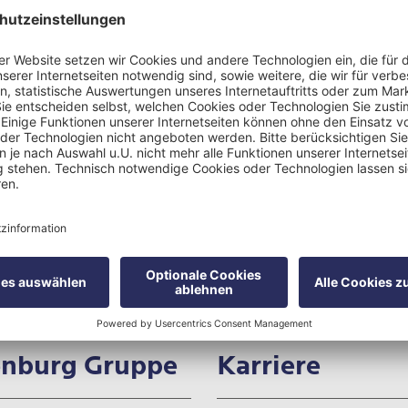
verpassen keine Neuigkeiten.
Tel.:
+49 40 413 4
rg Private
nik & Ambulanz
Fax.:
+49 40 413 4
17

Nachricht schre
mburg
nburg Gruppe
Karriere