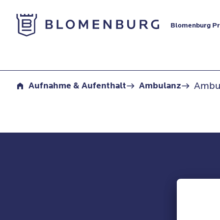
Zur Startseite
Blomenburg Pr
Kontaktformular
Ambu
Aufnahme & Aufenthalt
Ambulanz
Unser
Newslet