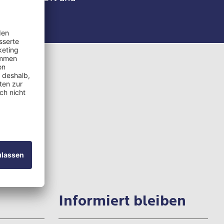
3 430
3 43 28
iben
Informiert bleiben