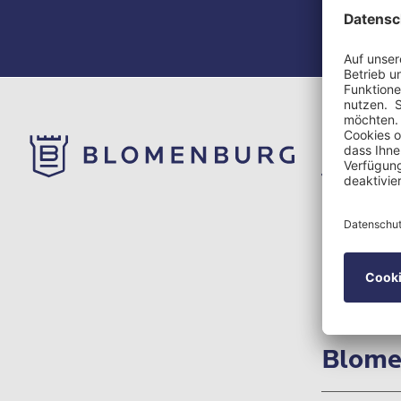
Blomenbu
Tageskli
Hamburg
Lehmweg 
20251 Ha
Blome