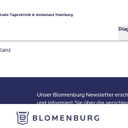
ivate Tagesklinik & Ambulanz Hamburg
Dia
lanz
Unser Blomenburg Newsletter ersch
und informiert Sie über die verschi
Stressfolgeerkrankungen, unsere Th
ter
Standorte und Veranstaltungen. Som
Informationen praktisch gesammelt