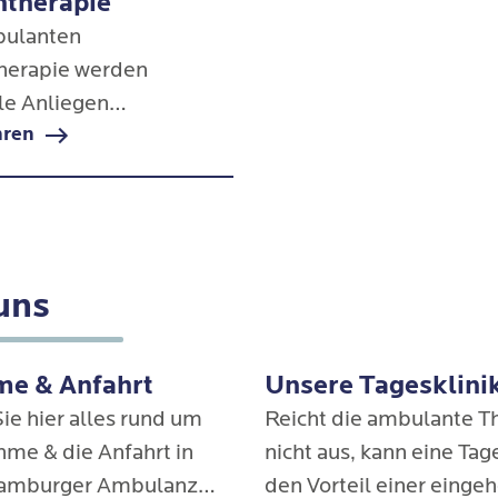
therapie
bulanten
herapie werden
lle Anliegen
hren
fen und therapeutisch
– ressourcenorientiert,
rt und fachlich fundiert.
uns
e & Anfahrt
Unsere Tagesklini
ie hier alles rund um
Reicht die ambulante T
hme & die Anfahrt in
nicht aus, kann eine Tag
Hamburger Ambulanz
den Vorteil einer eing