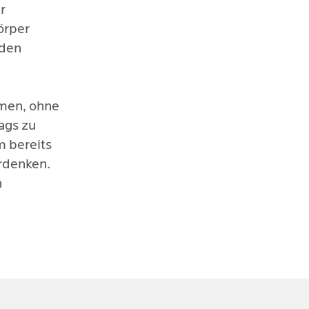
r
örper
rden
men, ohne
ags zu
m bereits
rdenken.
n