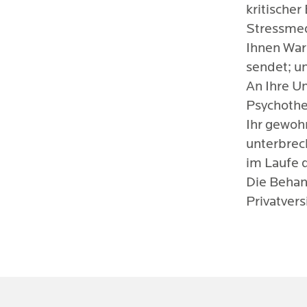
kritische
Stressmed
Ihnen War
sendet; un
An Ihre U
Psychothe
Ihr gewoh
unterbrec
im Laufe 
Die Behan
Privatvers