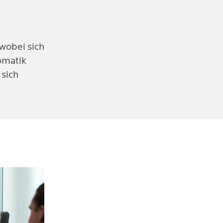
 wobei sich
omatik
 sich