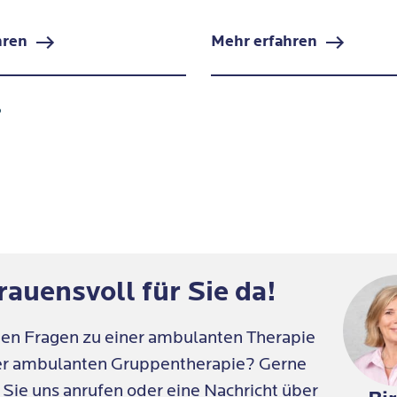
klinik.
Behandlung mit sich br
hren
Mehr erfahren
Tagsüber sind Sie in der
Behandlung, die Abend
Wochenenden verbringe
Ihrem gewohnten Umfe
rauensvoll für Sie da!
ben Fragen zu einer ambulanten Therapie
er ambulanten Gruppentherapie? Gerne
Sie uns anrufen oder eine Nachricht über