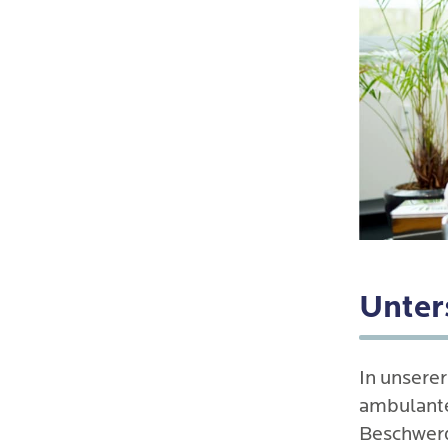
Unters
In unsere
ambulante
Beschwerd