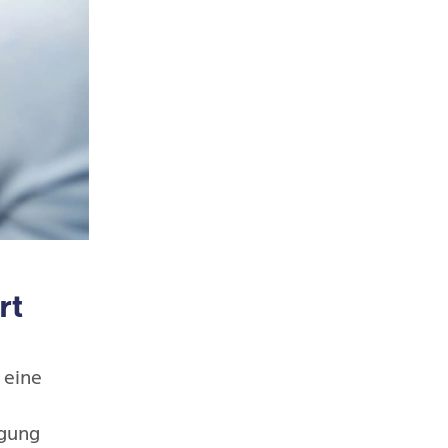
rt
 eine
igung