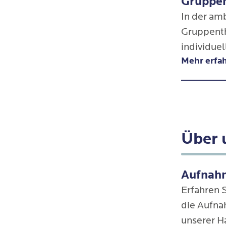
Gruppen
In der am
Gruppent
individue
Mehr erfa
aufgegrif
begleitet 
strukturie
Über 
Aufnahm
Erfahren S
die Aufna
unserer 