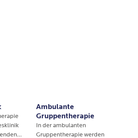
k
Ambulante
Gruppentherapie
herapie
esklinik
In der ambulanten
ehenden
Gruppentherapie werden