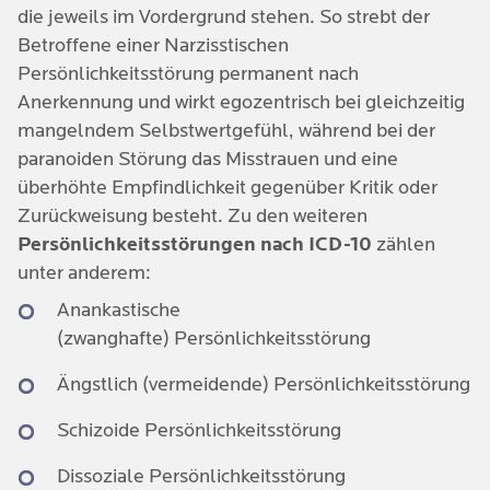
Konflikte im privaten und beruflichen Umfeld
die jeweils im Vordergrund stehen. So strebt der
im Handeln, Fühlen oder Denken verfestigen und
Betroffene einer Narzisstischen
Soziale Isolation
verstärken können.
Persönlichkeitsstörung permanent nach
Zu den weiteren Faktoren zählen:
Weitere psychische / psychosomatische
Anerkennung und wirkt egozentrisch bei gleichzeitig
Biologische Faktoren
Folgeerkrankungen wie bspw.
mangelndem Selbstwertgefühl, während bei der
Angststörungen oder Depressionen
paranoiden Störung das Misstrauen und eine
Genetische Ursachen wie psychische
überhöhte Empfindlichkeit gegenüber Kritik oder
Erkrankungen der Eltern
Erhöhter Alkoholkonsum oder
Zurückweisung besteht. Zu den weiteren
Drogenmissbrauch
Neurologische Abweichungen
Persönlichkeitsstörungen nach ICD-10
zählen
unter anderem:
Lernerfahrungen
Anankastische
Spezifische vorhandene
(zwanghafte) Persönlichkeitsstörung
Persönlichkeitsmerkmale können die
Ängstlich (vermeidende) Persönlichkeitsstörung
Entstehung begünstigen
Schizoide Persönlichkeitsstörung
Dissoziale Persönlichkeitsstörung