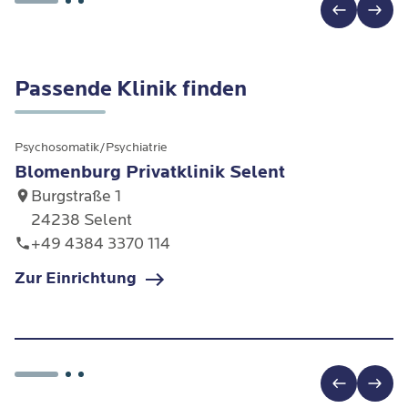
Therapieeinheiten
Verhaltensmechanismen auf. Dabei wenden wir
eine vertrauensvolle und
professionelle Umgebung.
während der psychotherapeutischen Sitzungen
spezialisierte Ansätze wie die
Schematherapie
und
die
Dialektisch-Behaviorale Therapie (DBT)
an,
Passende Klinik finden
um neue flexible Verhaltensweisen zu verankern.
Psychosomatik/Psychiatrie
Blomenburg Privatklinik Selent
Burgstraße 1
24238 Selent
+49 4384 3370 114
Zur Einrichtung