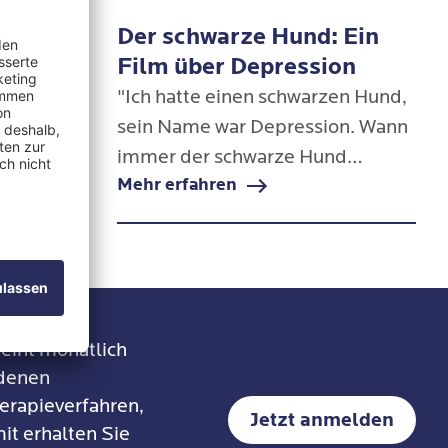
delt.
mit depressiven Verstimmungen
n als
Der schwarze Hund: Ein
n eine
zu kämpfen haben und extrem
sionen?
Film über Depression
r dunklen
darunter leiden.
Zahlen,
"Ich hatte einen schwarzen Hund,
viele
 Männer an
sein Name war Depression. Wann
Frühling
immt das
immer der schwarze Hund
Mehr erfahren
 eher so,
auftauchte, fühlte ich mich leer
agieren.
 sind zu
und das Leben schien sich zu
eigen als
verlangsamen." So beginnt der
knapp vierminütige Film von
Matthew Johnstone.
eint monatlich
edenen
erapieverfahren,
Jetzt anmelden
it erhalten Sie