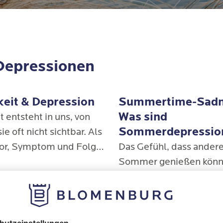
 Depressionen
eit & Depression
Summertime-Sadn
Was sind
 entsteht in uns, von
Sommerdepressio
ie oft nicht sichtbar. Als
tor, Symptom und Folge
Das Gefühl, dass ander
ener Krankheiten wie
Sommer genießen könn
ression oder Herz-
man selbst keine Freud
hren
Mehr erfahren
Erkrankungen ist es
empfinden kann, verstär
htiger, dem Phänomen
negativen Gefühle noch.
t mehr Beachtung zu
es sich um eine