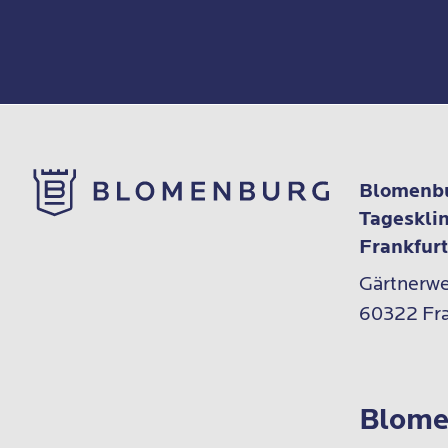
Blomenbu
Tageskli
Frankfur
Gärtnerweg
60322 Fra
Blome