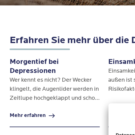
Erfahren Sie mehr über die
Morgentief bei
Einsamk
Depressionen
Einsamkeit
Wer kennt es nicht? Der Wecker
außen ist s
klingelt, die Augenlider werden in
Risikofak
Zeitlupe hochgeklappt und schon
verschied
macht sich der erste Gedanke
einer Dep
Mehr erfahren
Mehr erfa
breit: „Was? Es kann doch nicht
Kreislauf-
schon wieder Morgen sein!“ Das
umso wic
sogenannte Morgentief ist häufig
Einsamkei