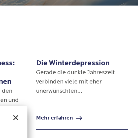
ess:
Die Winterdepression
Gerade die dunkle Jahreszeit
nen
verbinden viele mit eher
e den
unerwünschten
en und
Gemütszuständen wie
e
Erschöpfung, Müdigkeit und
Mehr erfahren
kt die
Niedergeschlagenheit. Bei
 Hier kann
einigen Menschen geht es so weit,
dass sie über die Wintermonate