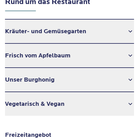
Rund um das Restaurant
Kräuter- und Gemüsegarten
Frisch vom Apfelbaum
Unser Burghonig
Vegetarisch & Vegan
Unser Restaurant bietet täglich eine vegane oder
vegetarische Option zum Mittagessen an. Abends
Direkt auf dem Burggelände finden Sie auch
Freizeitangebot