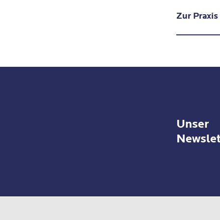
Übung
Zur Praxis
Unser
Newslet