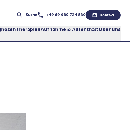
Telefonnummer:
Suche
+49 69 989 724 530
Kontakt
gnosen
Therapien
Aufnahme & Aufenthalt
Über uns