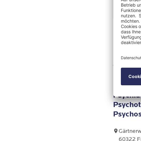
Höhepun
2017 
2019 
Klini
Unive
2019:
2020 
Rehab
Psychiat
Psychot
med. 
Psycho
Seit 
Priva
Gärtnerw
60322 Fr