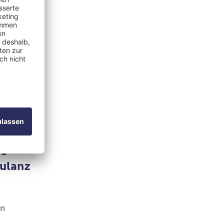
ethe-
nte
Ambulanz, Arztpraxis / MVZ, Psychosomatik/Psychiatrie
diologie
te
ulanz
menburg
in