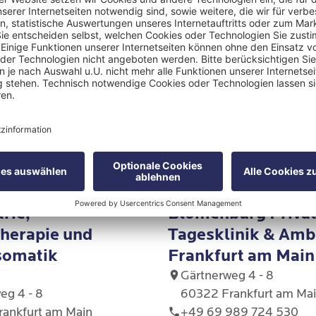
kte der beruflichen Laufbahn
– 2020: Personal Coach in Fitnessstudios
Bachelor of Arts Sportwissenschaften an der Go
ken
rsität Frankfurt a.M.
Fitness-Trainer A-Lizenz
– 2023: Sporttherapeut im Zentrum für ambula
Blomenburg Private Tagesklinik & Ambulanz Frankfurt am Main
ilitation Frankfurt Orthopädie/Neurologie/Kar
rie,
Blomenburg Priva
herapie und
Tagesklinik & Amb
Trainingstherapie/ med. Aufbautraining
somatik
Frankfurt am Main
2024: Bewegungs- und Sporttherapeut der Blo
Gärtnerweg 4 - 8
te Tagesklinik & Ambulanz Frankfurt am Main
eg 4 - 8
60322 Frankfurt am Ma
ankfurt am Main
+49 69 989 724 530