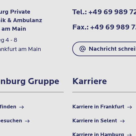
Tel.:
+49 69 989 7
rg Private
nik & Ambulanz
Fax.:
+49 69 989 
t am Main
 4 - 8

Nachricht schre
nkfurt am Main
nburg Gruppe
Karriere
 finden
Karriere in Frankfurt
besuchen
Karriere in Selent
Karriere in Hamburg