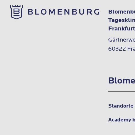
Blomenbu
Tageskli
Frankfur
Gärtnerweg
60322 Fra
Blome
Standorte
Academy 