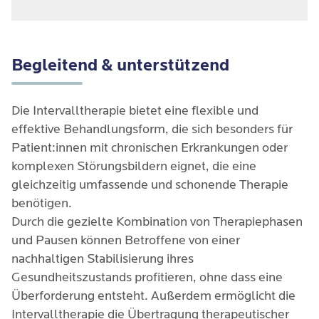
bearbeitet werden müssen, ist eine Intervalltherapie
Erkrankungen oder Schizophrenie, kann eine
hier sehr geeignet.
Intervalltherapie helfen, den Fortschritt zu
überwachen, Rückfälle zu vermeiden und bei Bedarf
Nach einer intensiven Therapie oder bei
schnell Unterstützung zu erhalten
Veränderungen im Leben (z. B. neuer Job, Umzug,
Begleitend & unterstützend
Änderungen der Familienkonstellation) kann eine
Intervalltherapie helfen, die Veränderungen zu
Die Intervalltherapie bietet eine flexible und
bewältigen und den Übergang zu erleichtern.
effektive Behandlungsform, die sich besonders für
Patient:innen mit chronischen Erkrankungen oder
komplexen Störungsbildern eignet, die eine
gleichzeitig umfassende und schonende Therapie
benötigen.
Durch die gezielte Kombination von Therapiephasen
und Pausen können Betroffene von einer
nachhaltigen Stabilisierung ihres
Gesundheitszustands profitieren, ohne dass eine
Überforderung entsteht. Außerdem ermöglicht die
Intervalltherapie die Übertragung therapeutischer