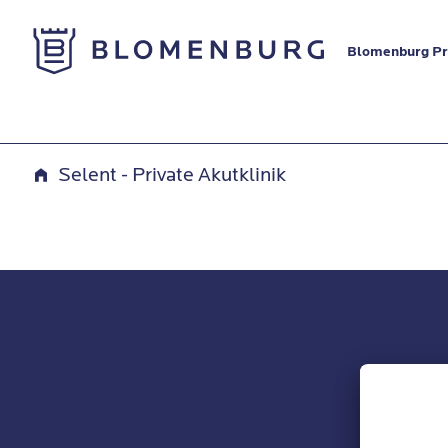
Zur Startseite
Blomenburg Pri
Kontaktformular
Selent - Private Akutklinik
Unser
Newslet