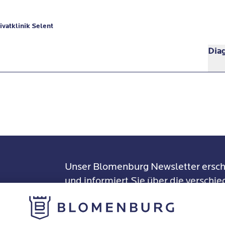
vatklinik Selent
Dia
Unser Blomenburg Newsletter ersch
und informiert Sie über die verschi
Stressfolgeerkrankungen, unsere Th
ter
Standorte und Veranstaltungen. Som
Informationen praktisch gesammelt