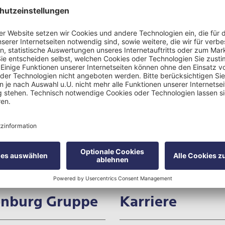
verpassen keine Neuigkeiten.
Tel.:
+49 4384 337
rg Privatklinik
Fax.:
+49 4384 33
 1

lent
Nachricht schre
nburg Gruppe
Karriere