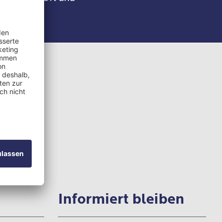
0 114
70 132
iben
Informiert bleiben