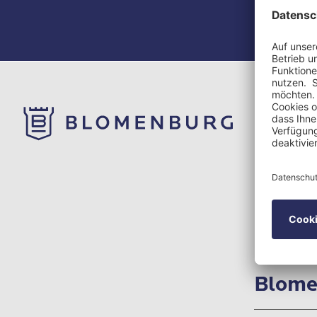
Blomenbu
Selent
Burgstraße
24238 Se
Blome