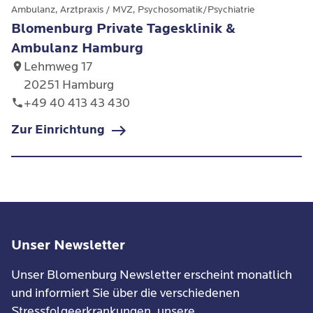
Prüfungsausschuss des
Ambulanz, Arztpraxis / MVZ, Psychosomatik/Psychiatrie
Blomenburg Private Tagesklinik &
Gesundheitsamtes in Wildeshausen
Ambulanz Hamburg
2014–2016 Ausbildung in
Lehmweg 17
Neuroaffektiver Körpertherapie NARM
20251 Hamburg
bei L. Heller in Köln
+49 40 413 43 430
Zur Einrichtung
Seit 2012 tätig in der Blomenburg,
Private Tagesklinik & Ambulanz
(ehemalig: Fachzentrum Falkenried),
als Feldenkrais-Lehrer und
Körperpsychotherapeut nach HP-Gesetz
Unser Newsletter
Unser Blomenburg Newsletter erscheint monatlich
und informiert Sie über die verschiedenen
Stressfolgeerkrankungen, unsere