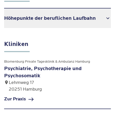
Höhepunkte der beruflichen Laufbahn
1996–1999 Ausbildung zum Tischler
Kliniken
und Holzmechaniker in
Tauberbischofsheim
Blomenburg Private Tagesklinik & Ambulanz Hamburg
2004–2008 Ausbildung zum
Psychiatrie, Psychotherapie und
Feldenkrais-Lehrer, nach Richtlinien
Psychosomatik
der Internationalen Feldenkrais
Lehmweg 17
Föderation in Heidelberg
20251 Hamburg
2008–2010 Ausbildung zum
Zur Praxis
Heilpraktiker bei C. Arnold in
Oldenburg; Prüfung vor dem