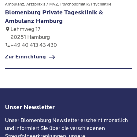
Ambulanz, Arztpraxis / MVZ, Psychosomatik/Psychiatrie
seit 2024: Psychologische
Blomenburg Private Tagesklinik &
Psychotherapeutin in der Blomenburg
Ambulanz Hamburg
Private Tagesklinik und Ambulanz
Lehmweg 17
Hamburg
20251 Hamburg
+49 40 413 43 430
Zur Einrichtung
Unser Newsletter
Unser Blomenburg Newsletter erscheint monatlich
und informiert Sie über die verschiedenen
Stressfolgeerkrankungen, unsere