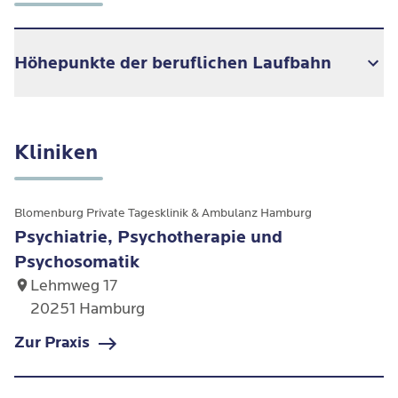
Höhepunkte der beruflichen Laufbahn
2015: Diplom in Psychologie
Kliniken
2018: traumatherapeutische Beratung
im Notruf für vergewaltigte Frauen und
Blomenburg Private Tagesklinik & Ambulanz Hamburg
Männer e.v.
Psychiatrie, Psychotherapie und
Psychosomatik
2020: Gruppentherapie in der
Lehmweg 17
Fachklinik STZ Hamburg
20251 Hamburg
2022: Approbation als
Zur Praxis
Psychotherapeutin, Fachrichtung
Tiefenpsychologie