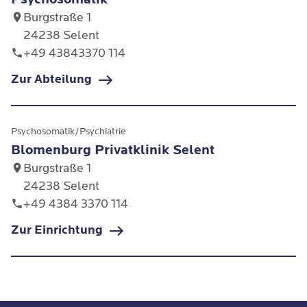
erkrankten Patientinnen'
Burgstraße 1
24238 Selent
Granatapfel - Frucht der Götter :
+49 43843370 114
Heilwirkung, Anwendungen, Tipps und
Zur Abteilung
Rezepte (2007)
Zahlreiche Vorträge und Moderationen
Psychosomatik/Psychiatrie
zu verschiedenen pharmakologischen
Blomenburg Privatklinik Selent
und medizinischen Themen im Auftrag
Burgstraße 1
von Fachgesellschaften und Medien
24238 Selent
+49 4384 3370 114
Zur Einrichtung