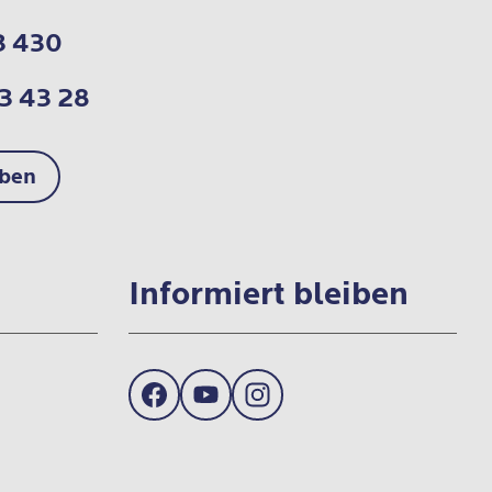
3 430
3 43 28
iben
Informiert bleiben