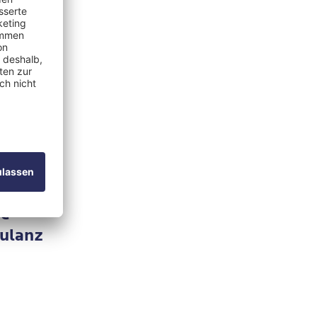
Vivantes
it
Ambulanz, Arztpraxis / MVZ, Psychosomatik/Psychiatrie
te
ulanz
eutin in