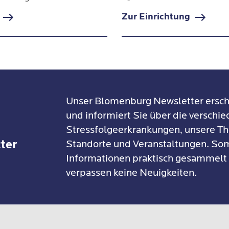
dpsychotherapeutin
Zur Einrichtung
 Therapeutische Leitung des Zentrums für
gigkeitserkrankungen, Vivantes Klinikum im
richshain
 Psychologische Psychotherapeutin in ambulant
Unser Blomenburg Newsletter ersch
2020: Ausbildungsdozentin am IPB, IVT, HIP
und informiert Sie über die verschi
Stressfolgeerkrankungen, unsere Th
2024: Psychologische Psychotherapeutin in der
ter
Standorte und Veranstaltungen. Som
enburg Hamburg
Informationen praktisch gesammelt
verpassen keine Neuigkeiten.