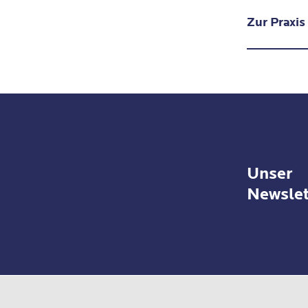
Jugen
Zur Praxis
2022:
Abhän
Fried
2023:
seit 
Unser
seit 
Newslet
Blom